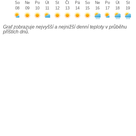
So
Ne
Po
Út
St
Čt
Pá
So
Ne
Po
Út
St
08
09
10
11
12
13
14
15
16
17
18
19
Graf zobrazuje nejvyšší a nejnižší denní teploty v průběhu
příštích dnů.