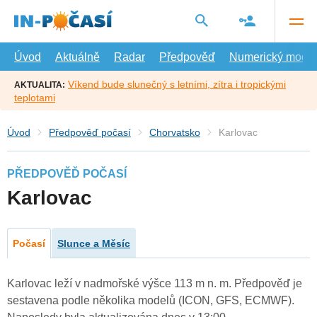
Přejít
na
hlavní
obsah
Úvod
Aktuálně
Radar
Předpověď
Numerický model
Víkend bude slunečný s letními, zítra i tropickými
AKTUALITA:
teplotami
Úvod
Předpověď počasí
Chorvatsko
Karlovac
PŘEDPOVĚĎ POČASÍ
Karlovac
Počasí
Slunce a Měsíc
Karlovac leží v nadmořské výšce 113 m n. m. Předpověď je
sestavena podle několika modelů (ICON, GFS, ECMWF).