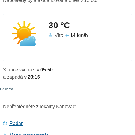
Naposledy byla aktualizována dnes v 13:00.
30 °C
Vítr:
14 km/h
Slunce vychází v
05:50
a zapadá v
20:16
Nepřehlédněte z lokality Karlovac:
Radar