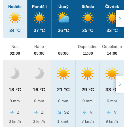
Neděle
Pondělí
Úterý
Středa
Čtvrtek
34 °C
37 °C
36 °C
35 °C
33 °C
Noc
Ráno
Dopoledne
Odpoledne
02:00
05:00
08:00
11:00
14:00
18 °C
16 °C
21 °C
29 °C
33 °C
0 mm
0 mm
0 mm
0 mm
0 mm
Z
Z
SZ
V
V
3 km/h
3 km/h
1 km/h
7 km/h
9 km/h