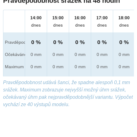
Pravděpodobnost srážek na 48 hodin
14:00
15:00
16:00
17:00
18:00
dnes
dnes
dnes
dnes
dnes
0 %
0 %
0 %
0 %
0 %
Pravděpod.
Očekáváno
0 mm
0 mm
0 mm
0 mm
0 mm
Maximum
0 mm
0 mm
0 mm
0 mm
0 mm
Pravděpodobnost udává šanci, že spadne alespoň 0,1 mm
srážek. Maximum zobrazuje nejvyšší možný úhrn srážek,
očekávaný úhrn pak nejpravděpodobnější variantu. Výpočet
vychází ze 40 výstupů modelu.