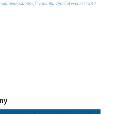
nejpravděpodobnější variantu. Výpočet vychází ze 40
dny