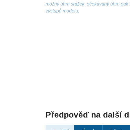
možný úhrn srážek, očekávaný úhrn pak 
výstupů modelu.
Předpověď na další 