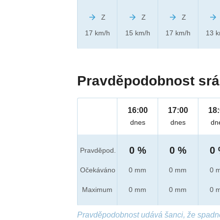
Z
Z
Z
17 km/h
15 km/h
17 km/h
13 
Pravděpodobnost srá
16:00
17:00
18
dnes
dnes
dn
0 %
0 %
0
Pravděpod.
Očekáváno
0 mm
0 mm
0 
Maximum
0 mm
0 mm
0 
Pravděpodobnost udává šanci, že spadn