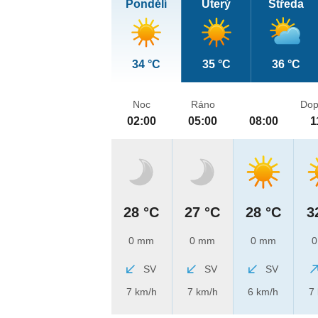
Pondělí
Úterý
Středa
34 °C
35 °C
36 °C
Noc
Ráno
Dop
02:00
05:00
08:00
1
28 °C
27 °C
28 °C
3
0 mm
0 mm
0 mm
0
SV
SV
SV
7 km/h
7 km/h
6 km/h
7