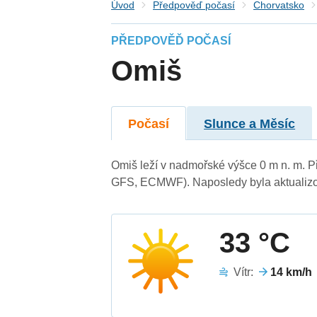
Úvod
Předpověď počasí
Chorvatsko
PŘEDPOVĚĎ POČASÍ
Omiš
Počasí
Slunce a Měsíc
Omiš leží v nadmořské výšce 0 m n. m. 
GFS, ECMWF). Naposledy byla aktualizo
33 °C
Vítr:
14 km/h