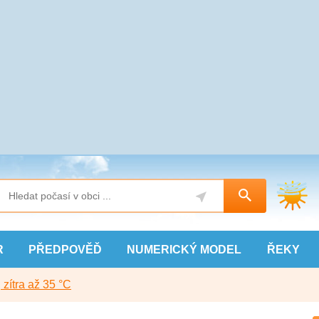
R
PŘEDPOVĚĎ
NUMERICKÝ
MODEL
ŘEKY
, zítra až 35 °C