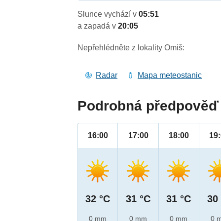
Slunce vychází v
05:51
a zapadá v
20:05
Nepřehlédněte z lokality Omiš:
Radar
Mapa meteostanic
Podrobná předpověď 
16:00
17:00
18:00
19
32 °C
31 °C
31 °C
30
0 mm
0 mm
0 mm
0 