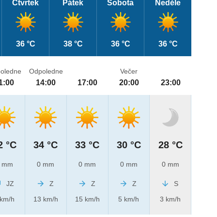
Čtvrtek
Pátek
Sobota
Neděle
36 °C
38 °C
36 °C
36 °C
oledne
Odpoledne
Večer
1:00
14:00
17:00
20:00
23:00
2 °C
34 °C
33 °C
30 °C
28 °C
 mm
0 mm
0 mm
0 mm
0 mm
JZ
Z
Z
Z
S
 km/h
13 km/h
15 km/h
5 km/h
3 km/h