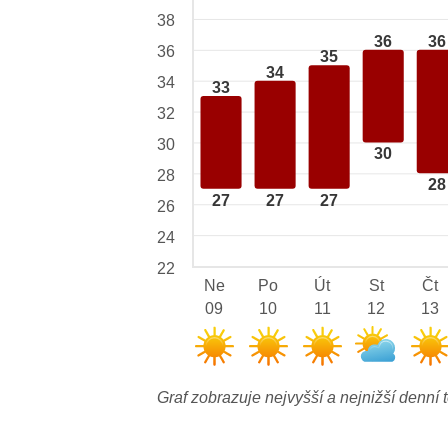
38
36
36
36
35
34
34
33
32
30
30
28
28
27
27
27
26
24
22
Ne
Po
Út
St
Čt
09
10
11
12
13
Graf zobrazuje nejvyšší a nejnižší denní t