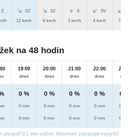
Z
SZ
SZ
S
SV
SV
km/h
12 km/h
6 km/h
3 km/h
4 km/h
7 km/h
žek na 48 hodin
:00
19:00
20:00
21:00
22:00
23:00
es
dnes
dnes
dnes
dnes
dnes
 %
0 %
0 %
0 %
0 %
0 %
mm
0 mm
0 mm
0 mm
0 mm
0 mm
mm
0 mm
0 mm
0 mm
0 mm
0 mm
e alespoň 0,1 mm srážek. Maximum zobrazuje nejvyšší