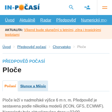
Přejít
na
hlavní
obsah
Úvod
Aktuálně
Radar
Předpověď
Numerický model
Víkend bude slunečný s letními, zítra i tropickými
AKTUALITA:
teplotami
Úvod
Předpověď počasí
Chorvatsko
Ploče
PŘEDPOVĚĎ POČASÍ
Ploče
Počasí
Slunce a Měsíc
Ploče leží v nadmořské výšce 6 m n. m. Předpověď je
sestavena podle několika modelů (ICON, GFS, ECMWF).