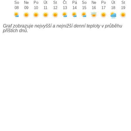
So
Ne
Po
Út
St
Čt
Pá
So
Ne
Po
Út
St
08
09
10
11
12
13
14
15
16
17
18
19
Graf zobrazuje nejvyšší a nejnižší denní teploty v průběhu
příštích dnů.