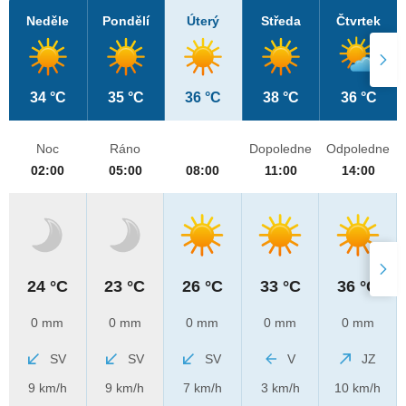
Neděle
Pondělí
Úterý
Středa
Čtvrtek
34 °C
35 °C
36 °C
38 °C
36 °C
Noc
Ráno
Dopoledne
Odpoledne
02:00
05:00
08:00
11:00
14:00
24 °C
23 °C
26 °C
33 °C
36 °C
0 mm
0 mm
0 mm
0 mm
0 mm
SV
SV
SV
V
JZ
9 km/h
9 km/h
7 km/h
3 km/h
10 km/h