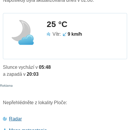
Naposledy byla aktualizována dnes v 02:00.
25 °C
Vítr:
9 km/h
Slunce vychází v
05:48
a zapadá v
20:03
Nepřehlédněte z lokality Ploče:
Radar