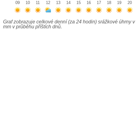
09
10
11
12
13
14
15
16
17
18
19
20
Graf zobrazuje celkové denní (za 24 hodin) srážkové úhrny v
mm v průběhu příštích dnů.