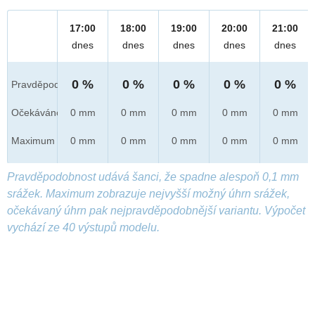
17:00
18:00
19:00
20:00
21:00
dnes
dnes
dnes
dnes
dnes
0 %
0 %
0 %
0 %
0 %
Pravděpod.
Očekáváno
0 mm
0 mm
0 mm
0 mm
0 mm
Maximum
0 mm
0 mm
0 mm
0 mm
0 mm
Pravděpodobnost udává šanci, že spadne alespoň 0,1 mm
srážek. Maximum zobrazuje nejvyšší možný úhrn srážek,
očekávaný úhrn pak nejpravděpodobnější variantu. Výpočet
vychází ze 40 výstupů modelu.