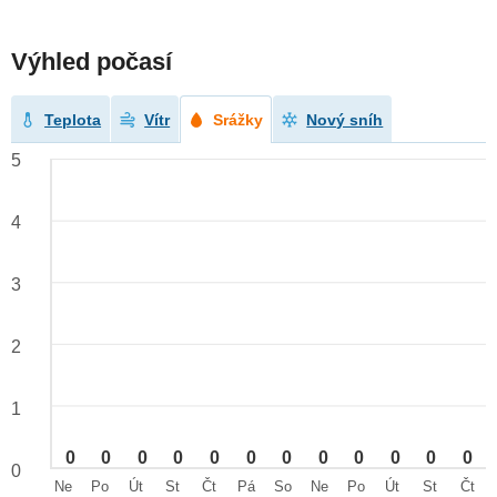
Výhled počasí
Teplota
Vítr
Srážky
Nový sníh
5
4
3
2
1
0
0
0
0
0
0
0
0
0
0
0
0
0
Ne
Po
Út
St
Čt
Pá
So
Ne
Po
Út
St
Čt