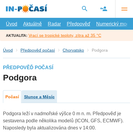
Přejít
na
hlavní
obsah
Úvod
Aktuálně
Radar
Předpověď
Numerický model
Vrací se tropické teploty, zítra až 35 °C
AKTUALITA:
Úvod
Předpověď počasí
Chorvatsko
Podgora
PŘEDPOVĚĎ POČASÍ
Podgora
Počasí
Slunce a Měsíc
Podgora leží v nadmořské výšce 0 m n. m. Předpověď je
sestavena podle několika modelů (ICON, GFS, ECMWF).
Naposledy byla aktualizována dnes v 14:00.