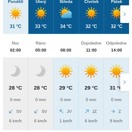
Pondělí
Úterý
Středa
Čtvrtek
Pátek
31 °C
33 °C
34 °C
32 °C
32 °C
Noc
Ráno
Dopoledne
Odpoledne
02:00
05:00
08:00
11:00
14:00
28 °C
28 °C
29 °C
29 °C
31 °C
0 mm
0 mm
0 mm
0 mm
0 mm
SV
SV
JV
JZ
Z
6 km/h
6 km/h
1 km/h
6 km/h
9 km/h