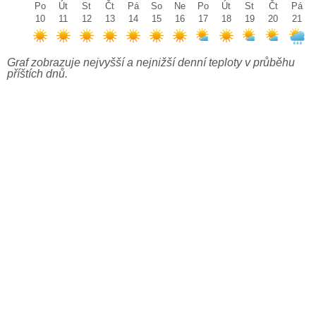
Po
Út
St
Čt
Pá
So
Ne
Po
Út
St
Čt
Pá
10
11
12
13
14
15
16
17
18
19
20
21
Graf zobrazuje nejvyšší a nejnižší denní teploty v průběhu
příštích dnů.