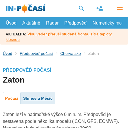
Přejít
na
hlavní
obsah
Úvod
Aktuálně
Radar
Předpověď
Numerický model
Vlnu veder přeruší studená fronta, zítra teploty
AKTUALITA:
klesnou
Úvod
Předpověď počasí
Chorvatsko
Zaton
PŘEDPOVĚĎ POČASÍ
Zaton
Počasí
Slunce a Měsíc
Zaton leží v nadmořské výšce 0 m n. m. Předpověď je
sestavena podle několika modelů (ICON, GFS, ECMWF).