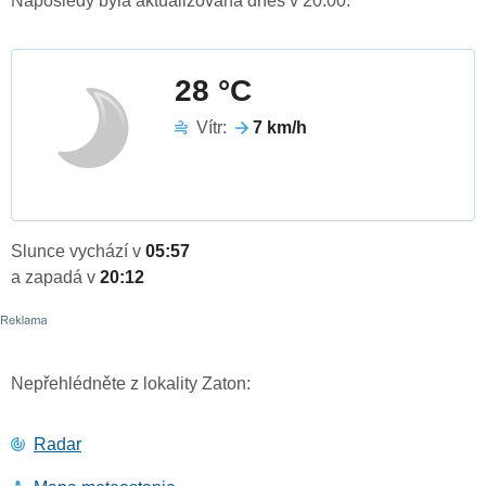
Naposledy byla aktualizována dnes v 20:00.
28 °C
Vítr:
7 km/h
Slunce vychází v
05:57
a zapadá v
20:12
Nepřehlédněte z lokality Zaton:
Radar