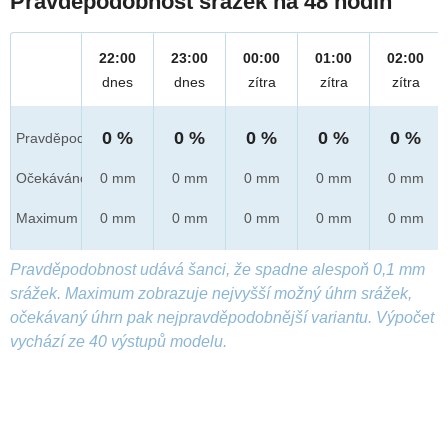
Pravděpodobnost srážek na 48 hodin
22:00
23:00
00:00
01:00
02:00
dnes
dnes
zítra
zítra
zítra
0 %
0 %
0 %
0 %
0 %
Pravděpod.
Očekáváno
0 mm
0 mm
0 mm
0 mm
0 mm
Maximum
0 mm
0 mm
0 mm
0 mm
0 mm
Pravděpodobnost udává šanci, že spadne alespoň 0,1 mm
srážek. Maximum zobrazuje nejvyšší možný úhrn srážek,
očekávaný úhrn pak nejpravděpodobnější variantu. Výpočet
vychází ze 40 výstupů modelu.