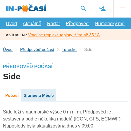
Přejít
na
hlavní
obsah
Úvod
Aktuálně
Radar
Předpověď
Numerický model
Vrací se tropické teploty, zítra až 35 °C
AKTUALITA:
Úvod
Předpověď počasí
Turecko
Side
PŘEDPOVĚĎ POČASÍ
Side
Počasí
Slunce a Měsíc
Side leží v nadmořské výšce 0 m n. m. Předpověď je
sestavena podle několika modelů (ICON, GFS, ECMWF).
Naposledy byla aktualizována dnes v 09:00.