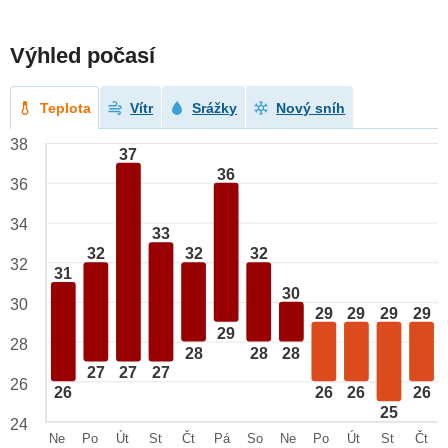
Výhled počasí
Teplota
Vítr
Srážky
Nový sníh
38
37
36
36
34
33
32
32
32
32
31
30
30
29
29
29
29
29
28
28
28
28
27
27
27
26
26
26
26
26
25
24
Ne
Po
Út
St
Čt
Pá
So
Ne
Po
Út
St
Čt