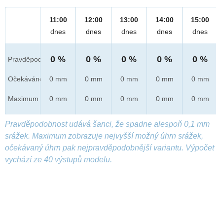
11:00
12:00
13:00
14:00
15:00
dnes
dnes
dnes
dnes
dnes
0 %
0 %
0 %
0 %
0 %
Pravděpod.
Očekáváno
0 mm
0 mm
0 mm
0 mm
0 mm
Maximum
0 mm
0 mm
0 mm
0 mm
0 mm
Pravděpodobnost udává šanci, že spadne alespoň 0,1 mm
srážek. Maximum zobrazuje nejvyšší možný úhrn srážek,
očekávaný úhrn pak nejpravděpodobnější variantu. Výpočet
vychází ze 40 výstupů modelu.