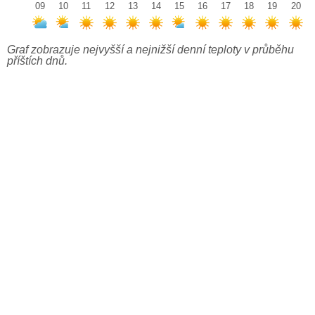
09
10
11
12
13
14
15
16
17
18
19
20
Graf zobrazuje nejvyšší a nejnižší denní teploty v průběhu
příštích dnů.