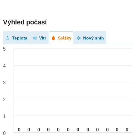
Výhled počasí
Teplota
Vítr
Srážky
Nový sníh
5
4
3
2
1
0
0
0
0
0
0
0
0
0
0
0
0
0