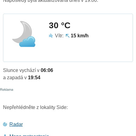
Naposledy byla aktualizována dnes v 19:00.
30 °C
Vítr:
15 km/h
Slunce vychází v
06:06
a zapadá v
19:54
Nepřehlédněte z lokality Side:
Radar