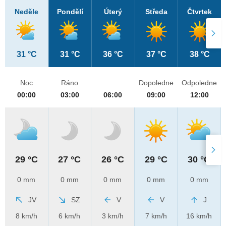
Neděle
Pondělí
Úterý
Středa
Čtvrtek
31 °C
31 °C
36 °C
37 °C
38 °C
Noc
Ráno
Dopoledne
Odpoledne
00:00
03:00
06:00
09:00
12:00
29 °C
27 °C
26 °C
29 °C
30 °C
0 mm
0 mm
0 mm
0 mm
0 mm
JV
SZ
V
V
J
8 km/h
6 km/h
3 km/h
7 km/h
16 km/h