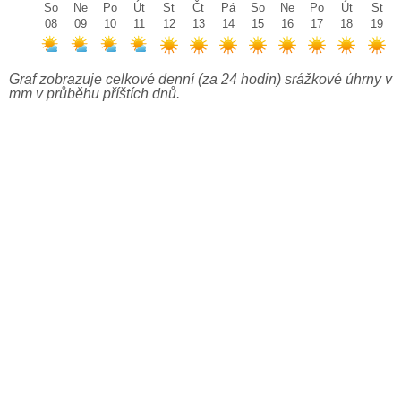
So
Ne
Po
Út
St
Čt
Pá
So
Ne
Po
Út
St
08
09
10
11
12
13
14
15
16
17
18
19
Graf zobrazuje celkové denní (za 24 hodin) srážkové úhrny v
mm v průběhu příštích dnů.