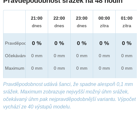
Pravděpodobnost srážek na 48 hodin
21:00
22:00
23:00
00:00
01:00
dnes
dnes
dnes
zítra
zítra
0 %
0 %
0 %
0 %
0 %
Pravděpod.
Očekáváno
0 mm
0 mm
0 mm
0 mm
0 mm
Maximum
0 mm
0 mm
0 mm
0 mm
0 mm
Pravděpodobnost udává šanci, že spadne alespoň 0,1 mm
srážek. Maximum zobrazuje nejvyšší možný úhrn srážek,
očekávaný úhrn pak nejpravděpodobnější variantu. Výpočet
vychází ze 40 výstupů modelu.