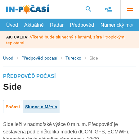
Přejít
na
hlavní
obsah
Úvod
Aktuálně
Radar
Předpověď
Numerický model
Víkend bude slunečný s letními, zítra i tropickými
AKTUALITA:
teplotami
Úvod
Předpověď počasí
Turecko
Side
PŘEDPOVĚĎ POČASÍ
Side
Počasí
Slunce a Měsíc
Side leží v nadmořské výšce 0 m n. m. Předpověď je
sestavena podle několika modelů (ICON, GFS, ECMWF).