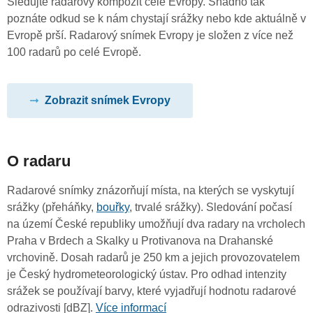
Sledujte radarový kompozit celé Evropy. Snadno tak
poznáte odkud se k nám chystají srážky nebo kde aktuálně v
Evropě prší. Radarový snímek Evropy je složen z více než
100 radarů po celé Evropě.
Zobrazit snímek Evropy
O radaru
Radarové snímky znázorňují místa, na kterých se vyskytují
srážky (přeháňky,
bouřky
, trvalé srážky). Sledování počasí
na území České republiky umožňují dva radary na vrcholech
Praha v Brdech a Skalky u Protivanova na Drahanské
vrchovině. Dosah radarů je 250 km a jejich provozovatelem
je Český hydrometeorologický ústav. Pro odhad intenzity
srážek se používají barvy, které vyjadřují hodnotu radarové
odrazivosti [dBZ].
Více informací