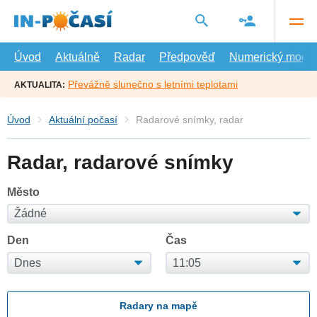
Přejít
na
hlavní
obsah
Úvod
Aktuálně
Radar
Předpověď
Numerický model
Převážně slunečno s letními teplotami
AKTUALITA:
Úvod
Aktuální počasí
Radarové snímky, radar
Radar, radarové snímky
Město
Den
Čas
Radary na mapě