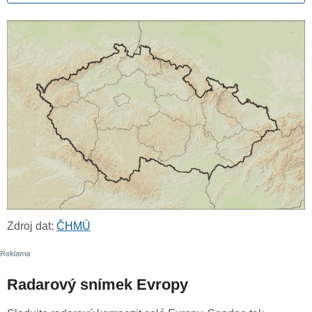
Zdroj dat:
ČHMÚ
Radarový snímek Evropy