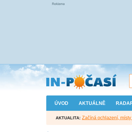
Přejít
na
hlavní
obsah
ÚVOD
AKTUÁLNĚ
RADA
Začíná ochlazení, míst
AKTUALITA: