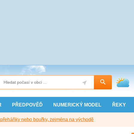
R
PŘEDPOVĚĎ
NUMERICKÝ
MODEL
ŘEKY
y přeháňky nebo bouřky, zejména na východě