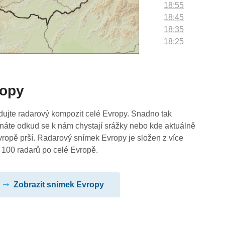
18:55
18:45
18:35
18:25
18:15
18:05
17:55
ropy
17:45
17:35
17:25
dujte radarový kompozit celé Evropy. Snadno tak
17:15
náte odkud se k nám chystají srážky nebo kde aktuálně
17:05
vropě prší. Radarový snímek Evropy je složen z více
16:55
 100 radarů po celé Evropě.
16:45
16:35
Zobrazit snímek Evropy
16:25
16:15
16:05
15:55