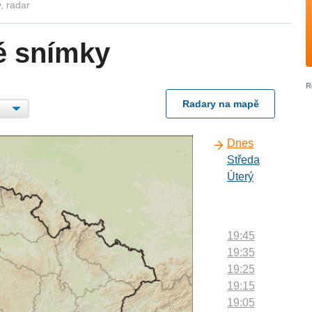
, radar
é snímky
Radary na mapě
Dnes
Středa
Úterý
19:45
19:35
19:25
19:15
19:05