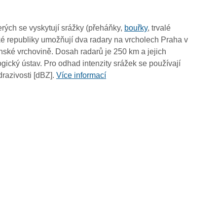
15:45
15:35
rých se vyskytují srážky (přeháňky,
bouřky
, trvalé
15:25
é republiky umožňují dva radary na vrcholech Praha v
15:15
ské vrchovině. Dosah radarů je 250 km a jejich
15:05
ický ústav. Pro odhad intenzity srážek se používají
14:55
drazivosti [dBZ].
Více informací
14:45
14:35
14:25
14:15
14:05
13:55
13:45
13:35
13:25
13:15
13:05
12:55