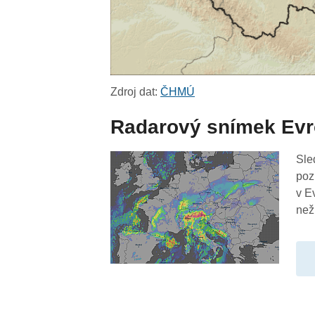
Zdroj dat:
ČHMÚ
Radarový snímek Ev
Sle
poz
v E
než