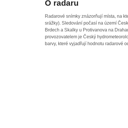
O radaru
Radarové snímky znázorňují místa, na kte
srážky). Sledování počasí na území Česk
Brdech a Skalky u Protivanova na Drahan
provozovatelem je Český hydrometeorolog
barvy, které vyjadřují hodnotu radarové o