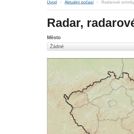
Úvod
Aktuální počasí
Radarové snímky
Radar, radarov
Město