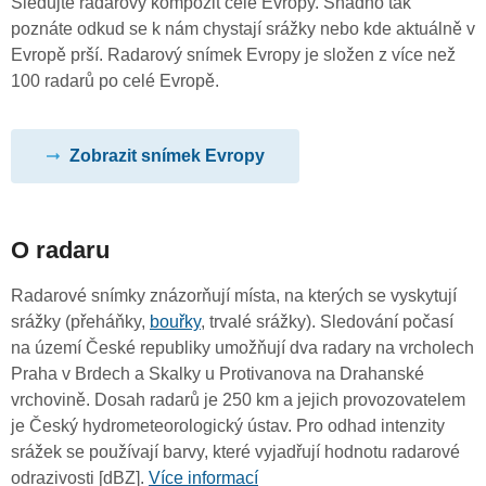
Sledujte radarový kompozit celé Evropy. Snadno tak
poznáte odkud se k nám chystají srážky nebo kde aktuálně v
Evropě prší. Radarový snímek Evropy je složen z více než
100 radarů po celé Evropě.
Zobrazit snímek Evropy
O radaru
Radarové snímky znázorňují místa, na kterých se vyskytují
srážky (přeháňky,
bouřky
, trvalé srážky). Sledování počasí
na území České republiky umožňují dva radary na vrcholech
Praha v Brdech a Skalky u Protivanova na Drahanské
vrchovině. Dosah radarů je 250 km a jejich provozovatelem
je Český hydrometeorologický ústav. Pro odhad intenzity
srážek se používají barvy, které vyjadřují hodnotu radarové
odrazivosti [dBZ].
Více informací