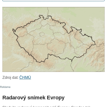
Zdroj dat:
ČHMÚ
Radarový snímek Evropy