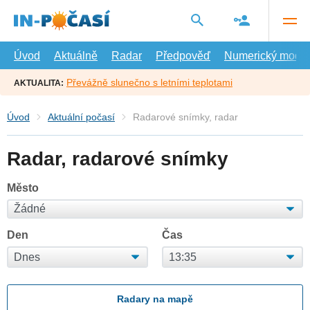
Přejít
na
hlavní
obsah
Úvod
Aktuálně
Radar
Předpověď
Numerický model
Převážně slunečno s letními teplotami
AKTUALITA:
Úvod
Aktuální počasí
Radarové snímky, radar
Radar, radarové snímky
Město
Den
Čas
Radary na mapě