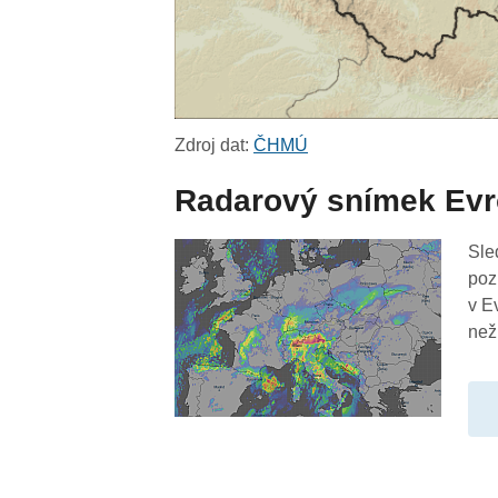
Zdroj dat:
ČHMÚ
Radarový snímek Ev
Sle
poz
v E
než