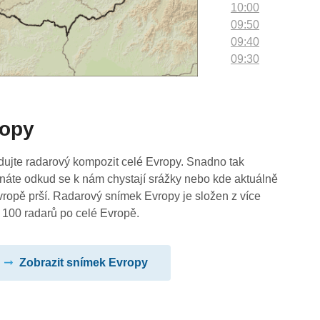
10:00
09:50
09:40
09:30
09:20
09:10
09:00
ropy
08:50
08:40
08:30
dujte radarový kompozit celé Evropy. Snadno tak
08:20
náte odkud se k nám chystají srážky nebo kde aktuálně
08:10
vropě prší. Radarový snímek Evropy je složen z více
08:00
 100 radarů po celé Evropě.
07:50
07:40
Zobrazit snímek Evropy
07:30
07:20
07:10
07:00