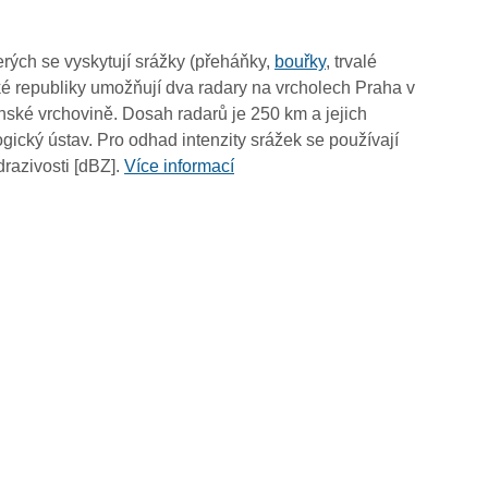
06:50
06:40
rých se vyskytují srážky (přeháňky,
bouřky
, trvalé
06:30
é republiky umožňují dva radary na vrcholech Praha v
06:20
ské vrchovině. Dosah radarů je 250 km a jejich
06:10
ický ústav. Pro odhad intenzity srážek se používají
06:00
drazivosti [dBZ].
Více informací
05:50
05:40
05:30
05:20
05:10
05:00
04:50
04:40
04:30
04:20
04:10
04:00