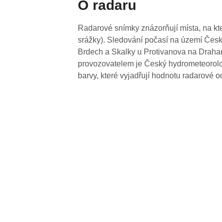
O radaru
Radarové snímky znázorňují místa, na kte
srážky). Sledování počasí na území Česk
Brdech a Skalky u Protivanova na Drahan
provozovatelem je Český hydrometeorolog
barvy, které vyjadřují hodnotu radarové o