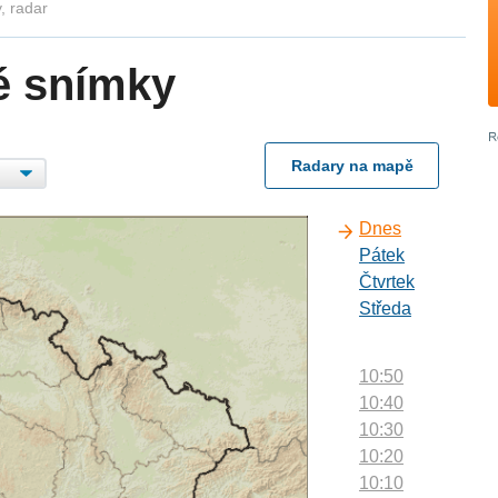
, radar
é snímky
Radary na mapě
Dnes
Pátek
Čtvrtek
Středa
10:50
10:40
10:30
10:20
10:10