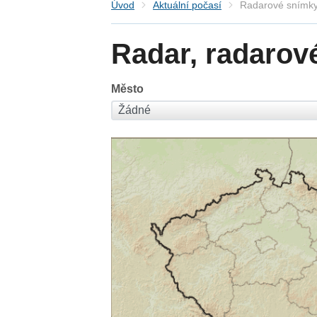
Úvod
Aktuální počasí
Radarové snímky
Radar, radarov
Město