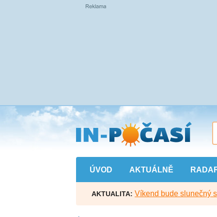
Přejít
na
hlavní
obsah
ÚVOD
AKTUÁLNĚ
RADA
Víkend bude slunečný s l
AKTUALITA: