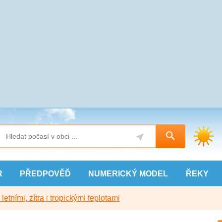
R
PŘEDPOVĚĎ
NUMERICKÝ
MODEL
ŘEKY
etními, zítra i tropickými teplotami