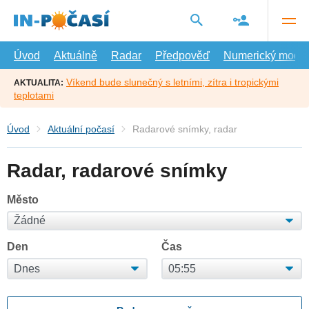
Přejít
na
hlavní
obsah
Úvod
Aktuálně
Radar
Předpověď
Numerický model
Víkend bude slunečný s letními, zítra i tropickými
AKTUALITA:
teplotami
Úvod
Aktuální počasí
Radarové snímky, radar
Radar, radarové snímky
Město
Den
Čas