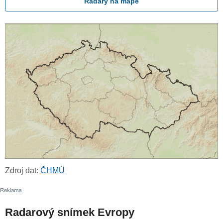
Radary na mapě
Zdroj dat:
ČHMÚ
Radarový snímek Evropy