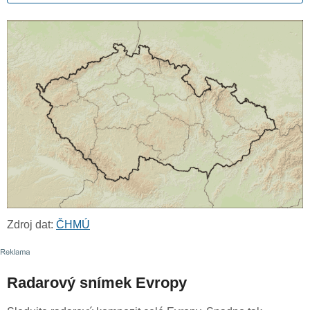
Zdroj dat:
ČHMÚ
Radarový snímek Evropy