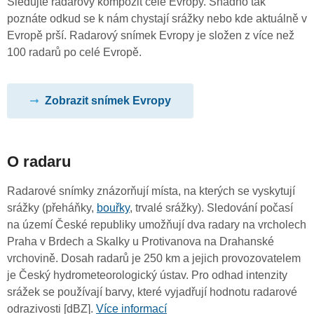
Sledujte radarový kompozit celé Evropy. Snadno tak
poznáte odkud se k nám chystají srážky nebo kde aktuálně v
Evropě prší. Radarový snímek Evropy je složen z více než
100 radarů po celé Evropě.
Zobrazit snímek Evropy
O radaru
Radarové snímky znázorňují místa, na kterých se vyskytují
srážky (přeháňky,
bouřky
, trvalé srážky). Sledování počasí
na území České republiky umožňují dva radary na vrcholech
Praha v Brdech a Skalky u Protivanova na Drahanské
vrchovině. Dosah radarů je 250 km a jejich provozovatelem
je Český hydrometeorologický ústav. Pro odhad intenzity
srážek se používají barvy, které vyjadřují hodnotu radarové
odrazivosti [dBZ].
Více informací