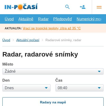
Přejít
na
hlavní
obsah
Úvod
Aktuálně
Radar
Předpověď
Numerický model
Vrací se tropické teploty, zítra až 35 °C
AKTUALITA:
Úvod
Aktuální počasí
Radarové snímky, radar
Radar, radarové snímky
Město
Den
Čas
Radary na mapě