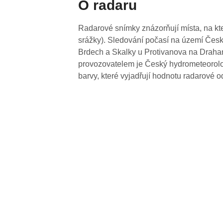
O radaru
Radarové snímky znázorňují místa, na kte
srážky). Sledování počasí na území Česk
Brdech a Skalky u Protivanova na Drahan
provozovatelem je Český hydrometeorolog
barvy, které vyjadřují hodnotu radarové o