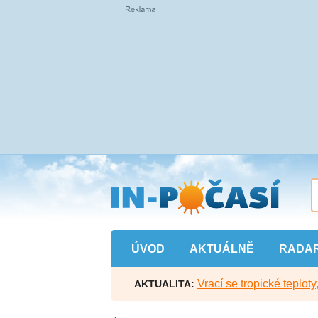
Přejít
na
hlavní
obsah
ÚVOD
AKTUÁLNĚ
RADA
Vrací se tropické teploty
AKTUALITA: