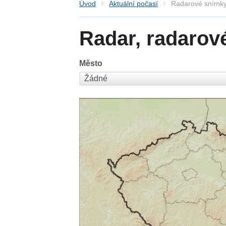
Úvod
Aktuální počasí
Radarové snímky
Radar, radarov
Město