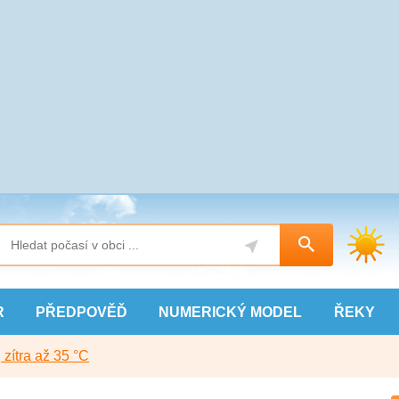
R
PŘEDPOVĚĎ
NUMERICKÝ
MODEL
ŘEKY
, zítra až 35 °C