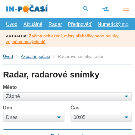
Přejít
na
hlavní
obsah
Úvod
Aktuálně
Radar
Předpověď
Numerický model
Začíná ochlazení, místy přeháňky nebo bouřky,
AKTUALITA:
zejména na východě
Úvod
Aktuální počasí
Radarové snímky, radar
Radar, radarové snímky
Město
Den
Čas