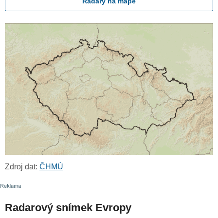
Radary na mapě
Zdroj dat:
ČHMÚ
Radarový snímek Evropy