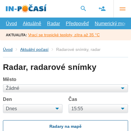
Přejít
na
hlavní
obsah
Úvod
Aktuálně
Radar
Předpověď
Numerický model
Vrací se tropické teploty, zítra až 35 °C
AKTUALITA:
Úvod
Aktuální počasí
Radarové snímky, radar
Radar, radarové snímky
Město
Den
Čas
Radary na mapě