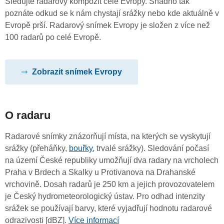
Sledujte radarový kompozit celé Evropy. Snadno tak
poznáte odkud se k nám chystají srážky nebo kde aktuálně v
Evropě prší. Radarový snímek Evropy je složen z více než
100 radarů po celé Evropě.
Zobrazit snímek Evropy
O radaru
Radarové snímky znázorňují místa, na kterých se vyskytují
srážky (přeháňky,
bouřky
, trvalé srážky). Sledování počasí
na území České republiky umožňují dva radary na vrcholech
Praha v Brdech a Skalky u Protivanova na Drahanské
vrchovině. Dosah radarů je 250 km a jejich provozovatelem
je Český hydrometeorologický ústav. Pro odhad intenzity
srážek se používají barvy, které vyjadřují hodnotu radarové
odrazivosti [dBZ].
Více informací