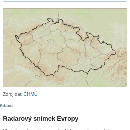
Zdroj dat:
ČHMÚ
Radarový snímek Evropy