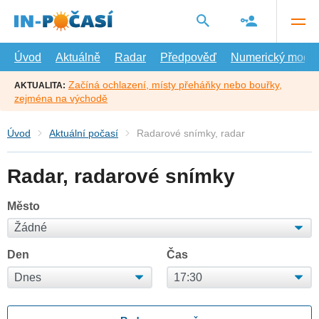
Přejít
na
hlavní
obsah
Úvod
Aktuálně
Radar
Předpověď
Numerický model
Začíná ochlazení, místy přeháňky nebo bouřky,
AKTUALITA:
zejména na východě
Úvod
Aktuální počasí
Radarové snímky, radar
Radar, radarové snímky
Město
Den
Čas