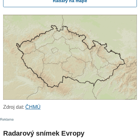
Radary na mapě
Zdroj dat:
ČHMÚ
Radarový snímek Evropy