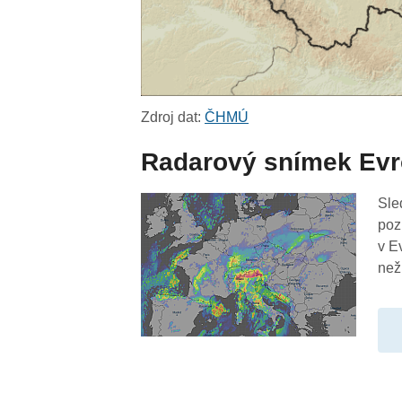
Zdroj dat:
ČHMÚ
Radarový snímek Ev
Sle
poz
v E
než