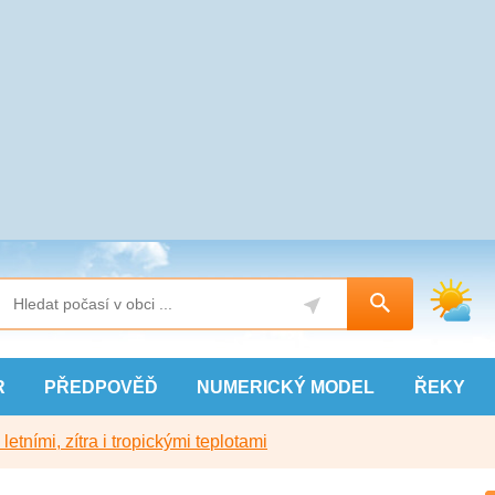
R
PŘEDPOVĚĎ
NUMERICKÝ
MODEL
ŘEKY
etními, zítra i tropickými teplotami