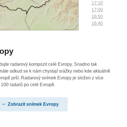
17:10
17:00
16:50
16:40
16:30
16:20
16:10
ropy
16:00
15:50
15:40
dujte radarový kompozit celé Evropy. Snadno tak
15:30
náte odkud se k nám chystají srážky nebo kde aktuálně
15:20
vropě prší. Radarový snímek Evropy je složen z více
15:10
 100 radarů po celé Evropě.
15:00
14:50
Zobrazit snímek Evropy
14:40
14:30
14:20
14:10