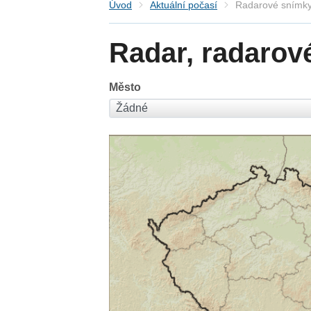
Úvod
Aktuální počasí
Radarové snímky
Radar, radarov
Město