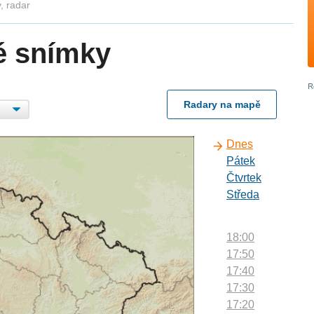
, radar
é snímky
Radary na mapě
Dnes
Pátek
Čtvrtek
Středa
18:00
17:50
17:40
17:30
17:20