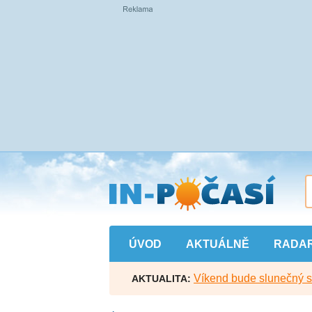
Přejít
na
hlavní
obsah
ÚVOD
AKTUÁLNĚ
RADA
Víkend bude slunečný s l
AKTUALITA: