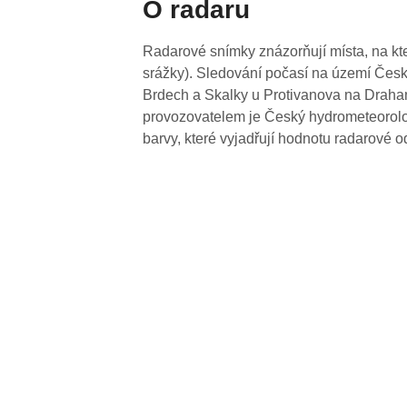
O radaru
Radarové snímky znázorňují místa, na kte
srážky). Sledování počasí na území Česk
Brdech a Skalky u Protivanova na Drahan
provozovatelem je Český hydrometeorolog
barvy, které vyjadřují hodnotu radarové o