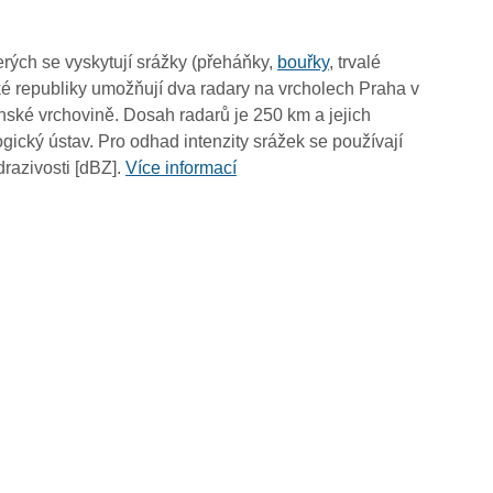
14:00
13:50
rých se vyskytují srážky (přeháňky,
bouřky
, trvalé
13:40
é republiky umožňují dva radary na vrcholech Praha v
13:30
ské vrchovině. Dosah radarů je 250 km a jejich
13:20
ický ústav. Pro odhad intenzity srážek se používají
13:10
drazivosti [dBZ].
Více informací
13:00
12:50
12:40
12:30
12:20
12:10
12:00
11:50
11:40
11:30
11:20
11:10