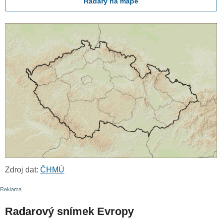
Radary na mapě
Zdroj dat:
ČHMÚ
Radarový snímek Evropy