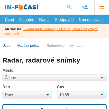
Přejít
na
hlavní
obsah
Úvod
Aktuálně
Radar
Předpověď
Numerický model
Víkend bude slunečný s letními, zítra i tropickými
AKTUALITA:
teplotami
Úvod
Aktuální počasí
Radarové snímky, radar
Radar, radarové snímky
Město
Den
Čas