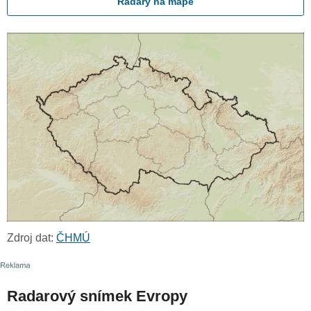
Radary na mapě
Zdroj dat:
ČHMÚ
Radarový snímek Evropy