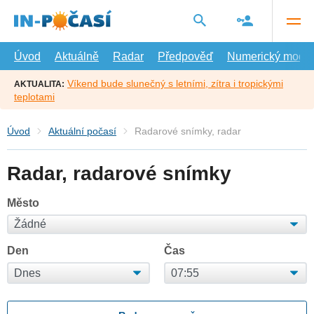
Přejít
na
hlavní
obsah
Úvod
Aktuálně
Radar
Předpověď
Numerický model
Víkend bude slunečný s letními, zítra i tropickými
AKTUALITA:
teplotami
Úvod
Aktuální počasí
Radarové snímky, radar
Radar, radarové snímky
Město
Den
Čas