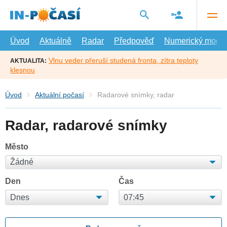
Přejít
na
hlavní
obsah
Úvod
Aktuálně
Radar
Předpověď
Numerický model
Vlnu veder přeruší studená fronta, zítra teploty
AKTUALITA:
klesnou
Úvod
Aktuální počasí
Radarové snímky, radar
Radar, radarové snímky
Město
Den
Čas