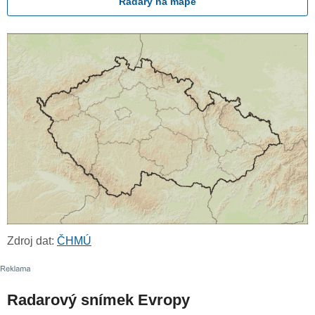
Radary na mapě
Zdroj dat:
ČHMÚ
Radarový snímek Evropy