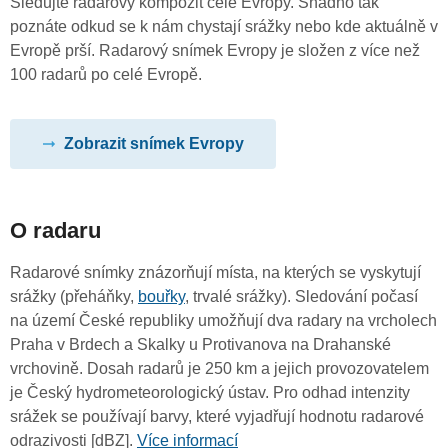
Sledujte radarový kompozit celé Evropy. Snadno tak
poznáte odkud se k nám chystají srážky nebo kde aktuálně v
Evropě prší. Radarový snímek Evropy je složen z více než
100 radarů po celé Evropě.
Zobrazit snímek Evropy
O radaru
Radarové snímky znázorňují místa, na kterých se vyskytují
srážky (přeháňky,
bouřky
, trvalé srážky). Sledování počasí
na území České republiky umožňují dva radary na vrcholech
Praha v Brdech a Skalky u Protivanova na Drahanské
vrchovině. Dosah radarů je 250 km a jejich provozovatelem
je Český hydrometeorologický ústav. Pro odhad intenzity
srážek se používají barvy, které vyjadřují hodnotu radarové
odrazivosti [dBZ].
Více informací