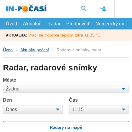
Přejít
na
hlavní
obsah
Úvod
Aktuálně
Radar
Předpověď
Numerický model
Vrací se tropické teploty, zítra až 35 °C
AKTUALITA:
Úvod
Aktuální počasí
Radarové snímky, radar
Radar, radarové snímky
Město
Den
Čas
Radary na mapě