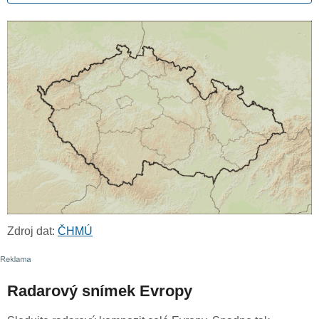
Zdroj dat:
ČHMÚ
Radarový snímek Evropy