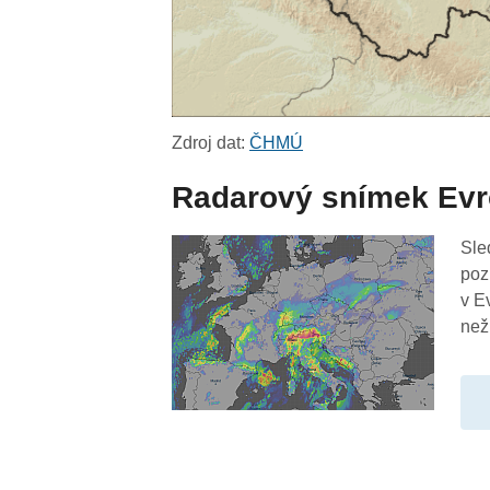
Zdroj dat:
ČHMÚ
Radarový snímek Ev
Sle
poz
v E
než