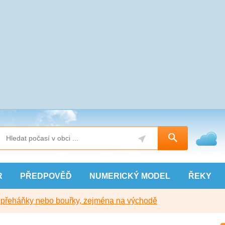
R
PŘEDPOVĚĎ
NUMERICKÝ
MODEL
ŘEKY
y přeháňky nebo bouřky, zejména na východě