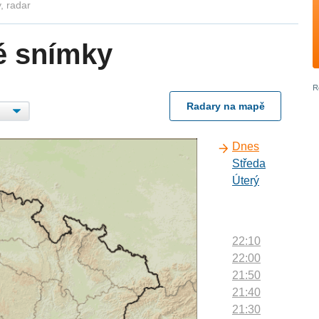
, radar
é snímky
Radary na mapě
Dnes
Středa
Úterý
22:10
22:00
21:50
21:40
21:30