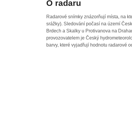
O radaru
Radarové snímky znázorňují místa, na kte
srážky). Sledování počasí na území Česk
Brdech a Skalky u Protivanova na Drahan
provozovatelem je Český hydrometeorolog
barvy, které vyjadřují hodnotu radarové o