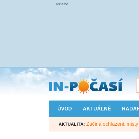
Přejít
na
hlavní
obsah
ÚVOD
AKTUÁLNĚ
RADA
Začíná ochlazení, míst
AKTUALITA: