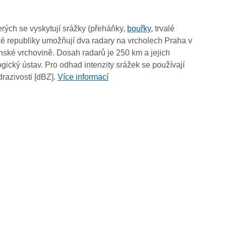
18:10
18:00
rých se vyskytují srážky (přeháňky,
bouřky
, trvalé
17:50
é republiky umožňují dva radary na vrcholech Praha v
17:40
ské vrchovině. Dosah radarů je 250 km a jejich
17:30
ický ústav. Pro odhad intenzity srážek se používají
17:20
drazivosti [dBZ].
Více informací
17:10
17:00
16:50
16:40
16:30
16:20
16:10
16:00
15:50
15:40
15:30
15:20