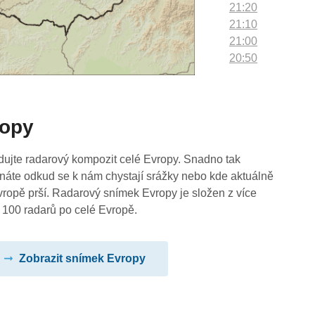
21:20
21:10
21:00
20:50
20:40
20:30
20:20
ropy
20:10
20:00
19:50
dujte radarový kompozit celé Evropy. Snadno tak
19:40
náte odkud se k nám chystají srážky nebo kde aktuálně
19:30
vropě prší. Radarový snímek Evropy je složen z více
19:20
 100 radarů po celé Evropě.
19:10
19:00
Zobrazit snímek Evropy
18:50
18:40
18:30
18:20