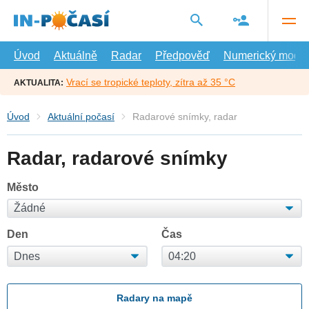
Přejít
na
hlavní
obsah
Úvod
Aktuálně
Radar
Předpověď
Numerický model
Vrací se tropické teploty, zítra až 35 °C
AKTUALITA:
Úvod
Aktuální počasí
Radarové snímky, radar
Radar, radarové snímky
Město
Den
Čas
Radary na mapě