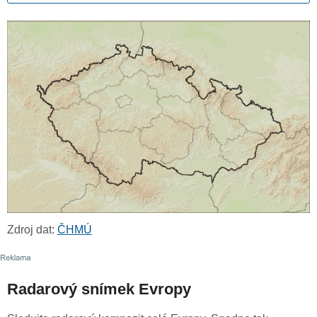
Zdroj dat:
ČHMÚ
Radarový snímek Evropy