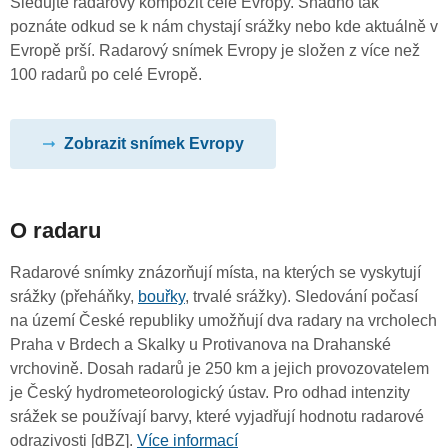
Sledujte radarový kompozit celé Evropy. Snadno tak
poznáte odkud se k nám chystají srážky nebo kde aktuálně v
Evropě prší. Radarový snímek Evropy je složen z více než
100 radarů po celé Evropě.
Zobrazit snímek Evropy
O radaru
Radarové snímky znázorňují místa, na kterých se vyskytují
srážky (přeháňky,
bouřky
, trvalé srážky). Sledování počasí
na území České republiky umožňují dva radary na vrcholech
Praha v Brdech a Skalky u Protivanova na Drahanské
vrchovině. Dosah radarů je 250 km a jejich provozovatelem
je Český hydrometeorologický ústav. Pro odhad intenzity
srážek se používají barvy, které vyjadřují hodnotu radarové
odrazivosti [dBZ].
Více informací