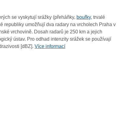
06:55
06:45
rých se vyskytují srážky (přeháňky,
bouřky
, trvalé
06:35
é republiky umožňují dva radary na vrcholech Praha v
06:25
ské vrchovině. Dosah radarů je 250 km a jejich
06:15
ický ústav. Pro odhad intenzity srážek se používají
06:05
drazivosti [dBZ].
Více informací
05:55
05:45
05:35
05:25
05:15
05:05
04:55
04:45
04:35
04:25
04:15
04:05