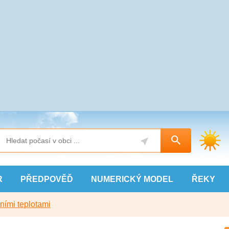
R
PŘEDPOVĚĎ
NUMERICKÝ
MODEL
ŘEKY
ními teplotami