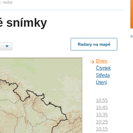
, radar
é snímky
Radary na mapě
Dnes
Čtvrtek
Středa
Úterý
10:55
10:45
10:35
10:25
10:15