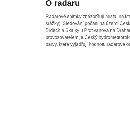
O radaru
Radarové snímky znázorňují místa, na kte
srážky). Sledování počasí na území Česk
Brdech a Skalky u Protivanova na Drahan
provozovatelem je Český hydrometeorolog
barvy, které vyjadřují hodnotu radarové o