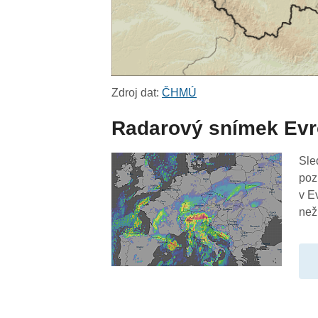
Zdroj dat:
ČHMÚ
Radarový snímek Ev
Sle
poz
v E
než