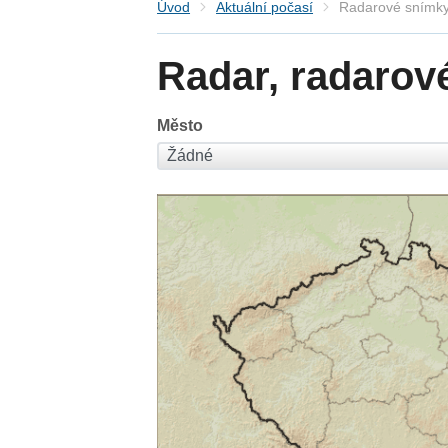
Úvod
Aktuální počasí
Radarové snímky
Radar, radarov
Město