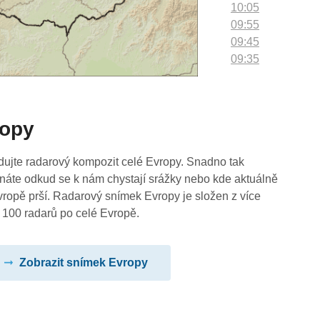
10:05
09:55
09:45
09:35
09:25
09:15
09:05
ropy
08:55
08:45
08:35
dujte radarový kompozit celé Evropy. Snadno tak
08:25
náte odkud se k nám chystají srážky nebo kde aktuálně
08:15
vropě prší. Radarový snímek Evropy je složen z více
08:05
 100 radarů po celé Evropě.
07:55
07:45
Zobrazit snímek Evropy
07:35
07:25
07:15
07:05