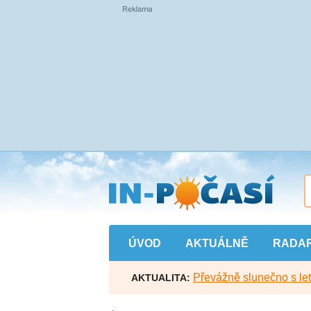
Přejít
na
hlavní
obsah
ÚVOD
AKTUÁLNĚ
RADA
Převážně slunečno s let
AKTUALITA: