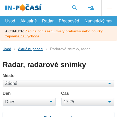
Přejít
na
hlavní
obsah
Úvod
Aktuálně
Radar
Předpověď
Numerický model
Začíná ochlazení, místy přeháňky nebo bouřky,
AKTUALITA:
zejména na východě
Úvod
Aktuální počasí
Radarové snímky, radar
Radar, radarové snímky
Město
Den
Čas