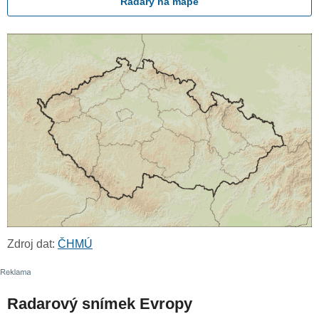
Radary na mapě
Zdroj dat:
ČHMÚ
Radarový snímek Evropy