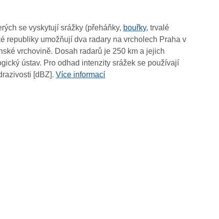
09:40
09:30
rých se vyskytují srážky (přeháňky,
bouřky
, trvalé
09:20
é republiky umožňují dva radary na vrcholech Praha v
09:10
ské vrchovině. Dosah radarů je 250 km a jejich
09:00
ický ústav. Pro odhad intenzity srážek se používají
08:50
drazivosti [dBZ].
Více informací
08:40
08:30
08:20
08:10
08:00
07:50
07:40
07:30
07:20
07:10
07:00
06:50