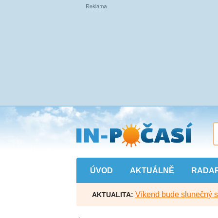
Přejít
na
hlavní
obsah
ÚVOD
AKTUÁLNĚ
RADA
Víkend bude slunečný s l
AKTUALITA: