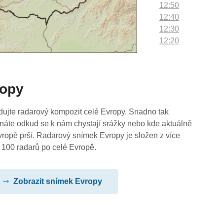
12:50
12:40
12:30
12:20
12:10
12:00
11:50
ropy
11:40
11:30
11:20
dujte radarový kompozit celé Evropy. Snadno tak
11:10
náte odkud se k nám chystají srážky nebo kde aktuálně
11:00
vropě prší. Radarový snímek Evropy je složen z více
10:50
 100 radarů po celé Evropě.
10:40
10:30
Zobrazit snímek Evropy
10:20
10:10
10:00
09:50