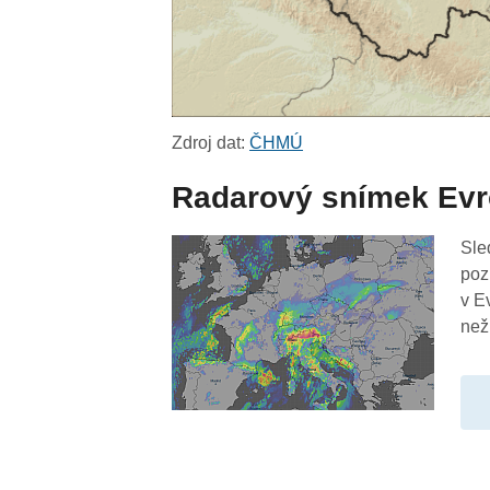
Zdroj dat:
ČHMÚ
Radarový snímek Ev
Sle
poz
v E
než