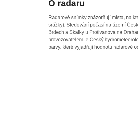
O radaru
Radarové snímky znázorňují místa, na kte
srážky). Sledování počasí na území Česk
Brdech a Skalky u Protivanova na Drahan
provozovatelem je Český hydrometeorolog
barvy, které vyjadřují hodnotu radarové o