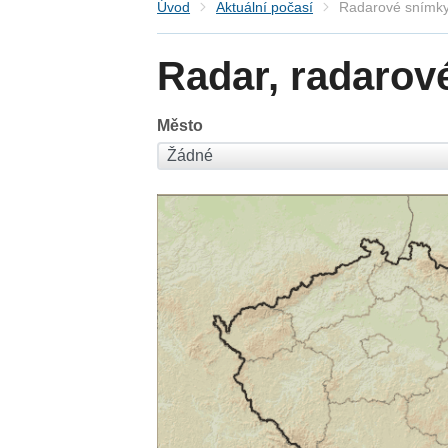
Úvod
Aktuální počasí
Radarové snímky
Radar, radarov
Město