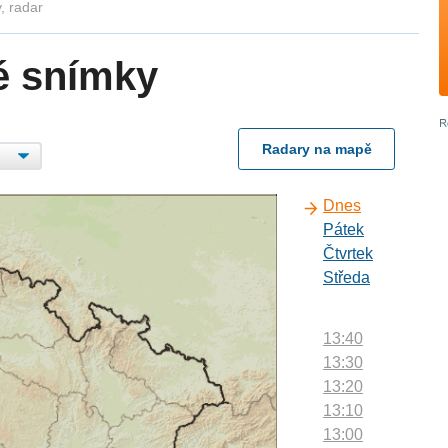
, radar
é snímky
Radary na mapě
Dnes
Pátek
Čtvrtek
Středa
13:40
13:30
13:20
13:10
13:00