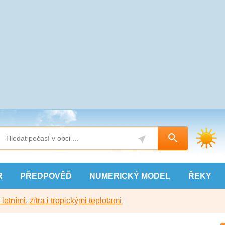
R
PŘEDPOVĚĎ
NUMERICKÝ
MODEL
ŘEKY
etními, zítra i tropickými teplotami