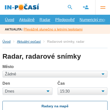
Přejít
na
hlavní
obsah
Úvod
Aktuálně
Radar
Předpověď
Numerický model
Převážně slunečno s letními teplotami
AKTUALITA:
Úvod
Aktuální počasí
Radarové snímky, radar
Radar, radarové snímky
Město
Den
Čas
Radary na mapě