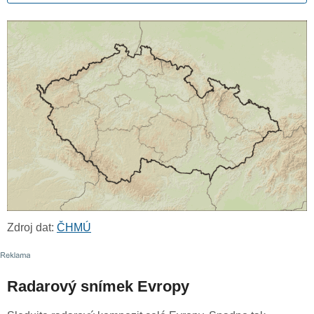
Zdroj dat:
ČHMÚ
Radarový snímek Evropy