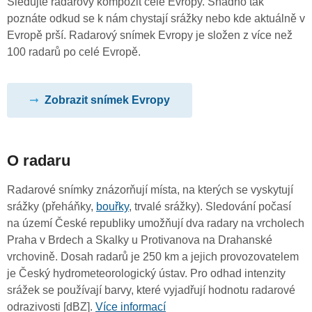
Sledujte radarový kompozit celé Evropy. Snadno tak
poznáte odkud se k nám chystají srážky nebo kde aktuálně v
Evropě prší. Radarový snímek Evropy je složen z více než
100 radarů po celé Evropě.
Zobrazit snímek Evropy
O radaru
Radarové snímky znázorňují místa, na kterých se vyskytují
srážky (přeháňky,
bouřky
, trvalé srážky). Sledování počasí
na území České republiky umožňují dva radary na vrcholech
Praha v Brdech a Skalky u Protivanova na Drahanské
vrchovině. Dosah radarů je 250 km a jejich provozovatelem
je Český hydrometeorologický ústav. Pro odhad intenzity
srážek se používají barvy, které vyjadřují hodnotu radarové
odrazivosti [dBZ].
Více informací