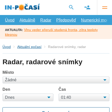
Přejít
na
hlavní
obsah
Úvod
Aktuálně
Radar
Předpověď
Numerický model
Vlnu veder přeruší studená fronta, zítra teploty
AKTUALITA:
klesnou
Úvod
Aktuální počasí
Radarové snímky, radar
Radar, radarové snímky
Město
Den
Čas