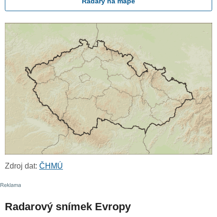
Radary na mapě
Zdroj dat:
ČHMÚ
Radarový snímek Evropy