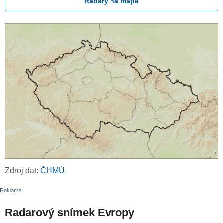
Radary na mapě
Zdroj dat:
ČHMÚ
Radarový snímek Evropy