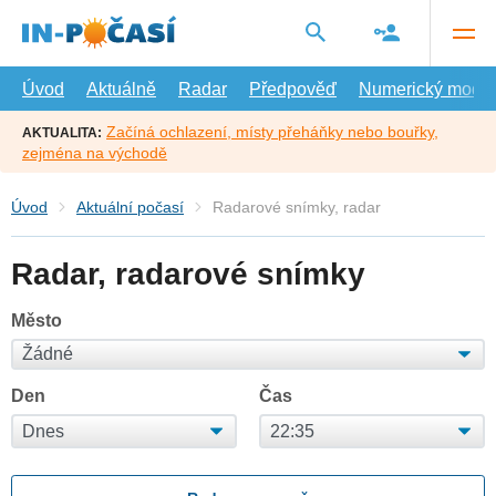
Přejít
na
hlavní
obsah
Úvod
Aktuálně
Radar
Předpověď
Numerický model
Začíná ochlazení, místy přeháňky nebo bouřky,
AKTUALITA:
zejména na východě
Úvod
Aktuální počasí
Radarové snímky, radar
Radar, radarové snímky
Město
Den
Čas