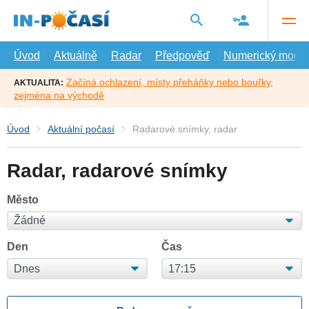
Přejít
na
hlavní
obsah
Úvod
Aktuálně
Radar
Předpověď
Numerický model
Začíná ochlazení, místy přeháňky nebo bouřky,
AKTUALITA:
zejména na východě
Úvod
Aktuální počasí
Radarové snímky, radar
Radar, radarové snímky
Město
Den
Čas