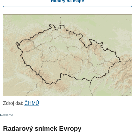
Radary na mapě
Zdroj dat:
ČHMÚ
Radarový snímek Evropy