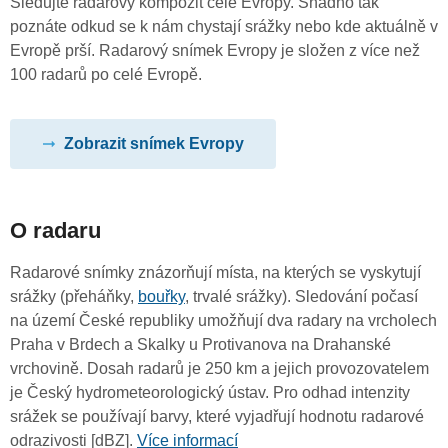
Sledujte radarový kompozit celé Evropy. Snadno tak
poznáte odkud se k nám chystají srážky nebo kde aktuálně v
Evropě prší. Radarový snímek Evropy je složen z více než
100 radarů po celé Evropě.
Zobrazit snímek Evropy
O radaru
Radarové snímky znázorňují místa, na kterých se vyskytují
srážky (přeháňky,
bouřky
, trvalé srážky). Sledování počasí
na území České republiky umožňují dva radary na vrcholech
Praha v Brdech a Skalky u Protivanova na Drahanské
vrchovině. Dosah radarů je 250 km a jejich provozovatelem
je Český hydrometeorologický ústav. Pro odhad intenzity
srážek se používají barvy, které vyjadřují hodnotu radarové
odrazivosti [dBZ].
Více informací