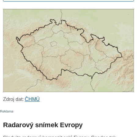
Zdroj dat:
ČHMÚ
Radarový snímek Evropy