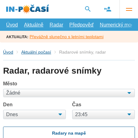
Přejít
na
hlavní
obsah
Úvod
Aktuálně
Radar
Předpověď
Numerický model
Převážně slunečno s letními teplotami
AKTUALITA:
Úvod
Aktuální počasí
Radarové snímky, radar
Radar, radarové snímky
Město
Den
Čas
Radary na mapě