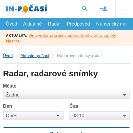
Přejít
na
hlavní
obsah
Úvod
Aktuálně
Radar
Předpověď
Numerický model
Vlnu veder přeruší studená fronta, zítra teploty
AKTUALITA:
klesnou
Úvod
Aktuální počasí
Radarové snímky, radar
Radar, radarové snímky
Město
Den
Čas