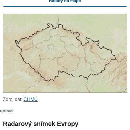
Radary na mapě
Zdroj dat:
ČHMÚ
Radarový snímek Evropy