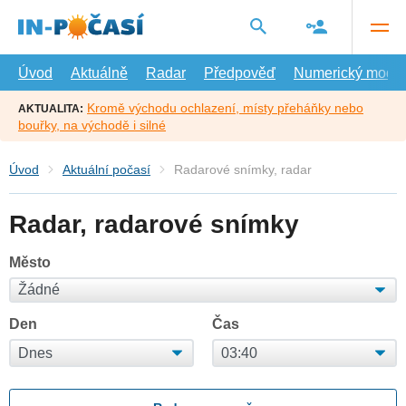
Přejít
na
hlavní
obsah
Úvod
Aktuálně
Radar
Předpověď
Numerický model
Kromě východu ochlazení, místy přeháňky nebo
AKTUALITA:
bouřky, na východě i silné
Úvod
Aktuální počasí
Radarové snímky, radar
Radar, radarové snímky
Město
Den
Čas