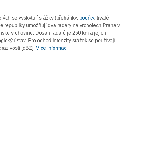
18:50
18:40
rých se vyskytují srážky (přeháňky,
bouřky
, trvalé
18:30
é republiky umožňují dva radary na vrcholech Praha v
18:20
ské vrchovině. Dosah radarů je 250 km a jejich
18:10
ický ústav. Pro odhad intenzity srážek se používají
18:00
drazivosti [dBZ].
Více informací
17:50
17:40
17:30
17:20
17:10
17:00
16:50
16:40
16:30
16:20
16:10
16:00