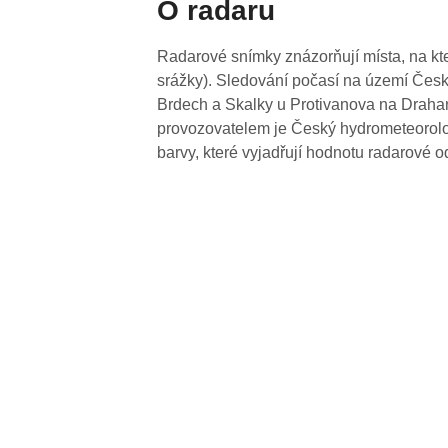
O radaru
Radarové snímky znázorňují místa, na kte
srážky). Sledování počasí na území Česk
Brdech a Skalky u Protivanova na Drahan
provozovatelem je Český hydrometeorolog
barvy, které vyjadřují hodnotu radarové o