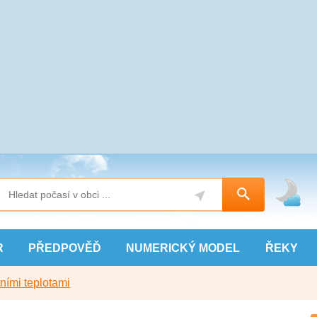
R
PŘEDPOVĚĎ
NUMERICKÝ
MODEL
ŘEKY
ními teplotami