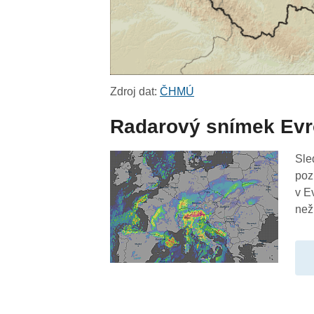
Zdroj dat:
ČHMÚ
Radarový snímek Ev
Sle
poz
v E
než