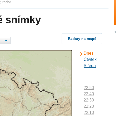
, radar
é snímky
Radary na mapě
Dnes
Čtvrtek
Středa
22:50
22:40
22:30
22:20
22:10