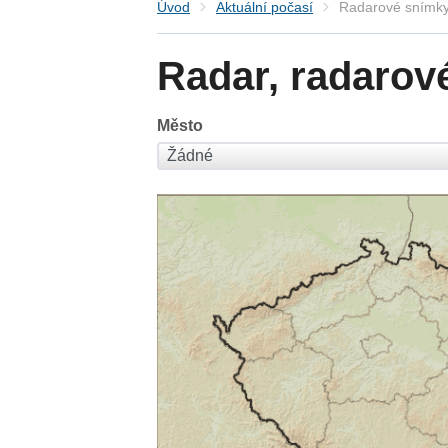
Úvod
Aktuální počasí
Radarové snímky
Radar, radarov
Město