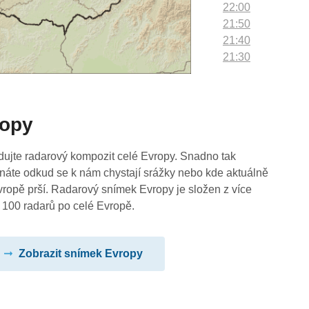
22:00
21:50
21:40
21:30
21:20
21:10
21:00
ropy
20:50
20:40
20:30
dujte radarový kompozit celé Evropy. Snadno tak
20:20
náte odkud se k nám chystají srážky nebo kde aktuálně
20:10
vropě prší. Radarový snímek Evropy je složen z více
20:00
 100 radarů po celé Evropě.
19:50
19:40
Zobrazit snímek Evropy
19:30
19:20
19:10
19:00