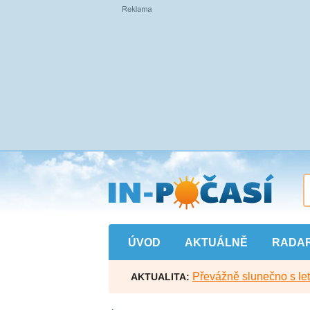
Přejít
na
hlavní
obsah
ÚVOD
AKTUÁLNĚ
RADA
Převážně slunečno s let
AKTUALITA: