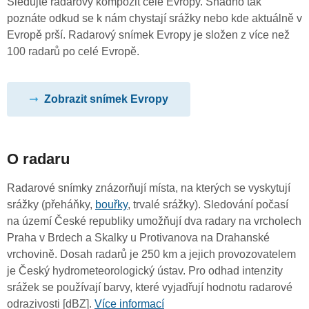
Sledujte radarový kompozit celé Evropy. Snadno tak
poznáte odkud se k nám chystají srážky nebo kde aktuálně v
Evropě prší. Radarový snímek Evropy je složen z více než
100 radarů po celé Evropě.
Zobrazit snímek Evropy
O radaru
Radarové snímky znázorňují místa, na kterých se vyskytují
srážky (přeháňky,
bouřky
, trvalé srážky). Sledování počasí
na území České republiky umožňují dva radary na vrcholech
Praha v Brdech a Skalky u Protivanova na Drahanské
vrchovině. Dosah radarů je 250 km a jejich provozovatelem
je Český hydrometeorologický ústav. Pro odhad intenzity
srážek se používají barvy, které vyjadřují hodnotu radarové
odrazivosti [dBZ].
Více informací