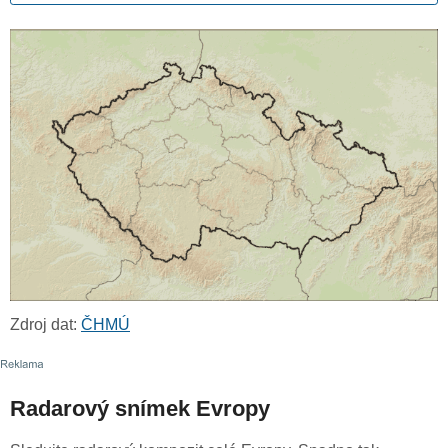
Zdroj dat:
ČHMÚ
Radarový snímek Evropy