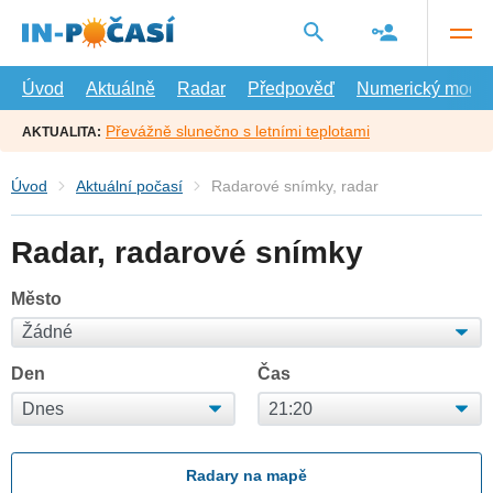
Přejít
na
hlavní
obsah
Úvod
Aktuálně
Radar
Předpověď
Numerický model
Převážně slunečno s letními teplotami
AKTUALITA:
Úvod
Aktuální počasí
Radarové snímky, radar
Radar, radarové snímky
Město
Den
Čas
Radary na mapě