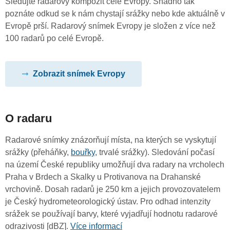
Sledujte radarový kompozit celé Evropy. Snadno tak
poznáte odkud se k nám chystají srážky nebo kde aktuálně v
Evropě prší. Radarový snímek Evropy je složen z více než
100 radarů po celé Evropě.
Zobrazit snímek Evropy
O radaru
Radarové snímky znázorňují místa, na kterých se vyskytují
srážky (přeháňky,
bouřky
, trvalé srážky). Sledování počasí
na území České republiky umožňují dva radary na vrcholech
Praha v Brdech a Skalky u Protivanova na Drahanské
vrchovině. Dosah radarů je 250 km a jejich provozovatelem
je Český hydrometeorologický ústav. Pro odhad intenzity
srážek se používají barvy, které vyjadřují hodnotu radarové
odrazivosti [dBZ].
Více informací