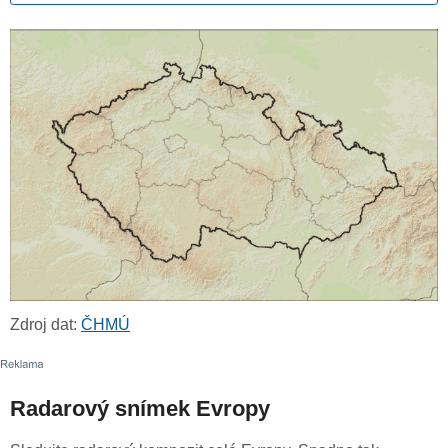
Zdroj dat:
ČHMÚ
Radarový snímek Evropy