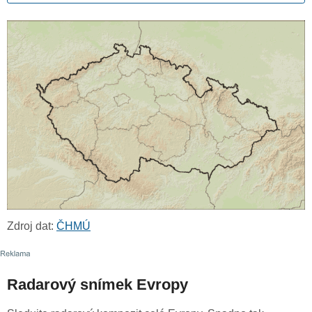
Zdroj dat:
ČHMÚ
Radarový snímek Evropy