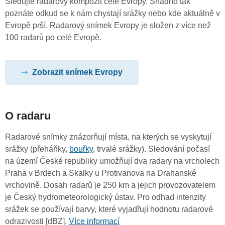
Sledujte radarový kompozit celé Evropy. Snadno tak
poznáte odkud se k nám chystají srážky nebo kde aktuálně v
Evropě prší. Radarový snímek Evropy je složen z více než
100 radarů po celé Evropě.
Zobrazit snímek Evropy
O radaru
Radarové snímky znázorňují místa, na kterých se vyskytují
srážky (přeháňky,
bouřky
, trvalé srážky). Sledování počasí
na území České republiky umožňují dva radary na vrcholech
Praha v Brdech a Skalky u Protivanova na Drahanské
vrchovině. Dosah radarů je 250 km a jejich provozovatelem
je Český hydrometeorologický ústav. Pro odhad intenzity
srážek se používají barvy, které vyjadřují hodnotu radarové
odrazivosti [dBZ].
Více informací