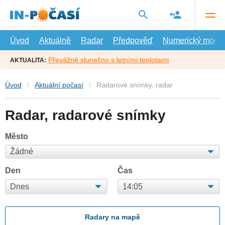
Přejít
na
hlavní
obsah
Úvod
Aktuálně
Radar
Předpověď
Numerický model
Převážně slunečno s letními teplotami
AKTUALITA:
Úvod
Aktuální počasí
Radarové snímky, radar
Radar, radarové snímky
Město
Den
Čas
Radary na mapě