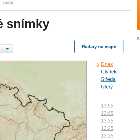
, radar
é snímky
Radary na mapě
Dnes
Čtvrtek
Středa
Úterý
13:55
13:45
13:35
13:25
13:15