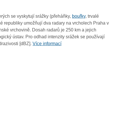
09:55
09:45
rých se vyskytují srážky (přeháňky,
bouřky
, trvalé
09:35
é republiky umožňují dva radary na vrcholech Praha v
09:25
ské vrchovině. Dosah radarů je 250 km a jejich
09:15
ický ústav. Pro odhad intenzity srážek se používají
09:05
drazivosti [dBZ].
Více informací
08:55
08:45
08:35
08:25
08:15
08:05
07:55
07:45
07:35
07:25
07:15
07:05