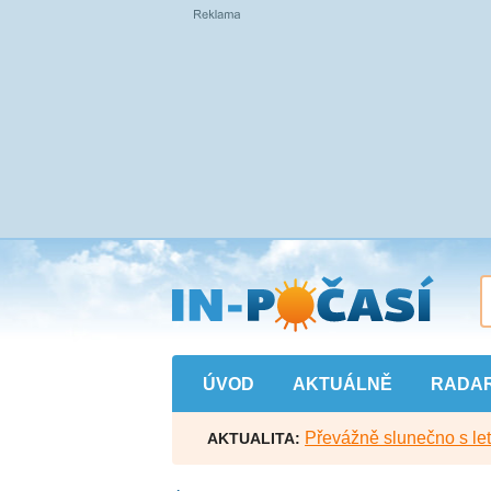
Přejít
na
hlavní
obsah
ÚVOD
AKTUÁLNĚ
RADA
Převážně slunečno s let
AKTUALITA: