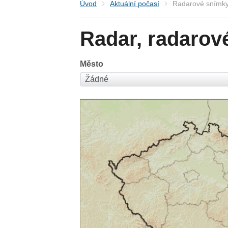
Úvod
Aktuální počasí
Radarové snímky
Radar, radarov
Město