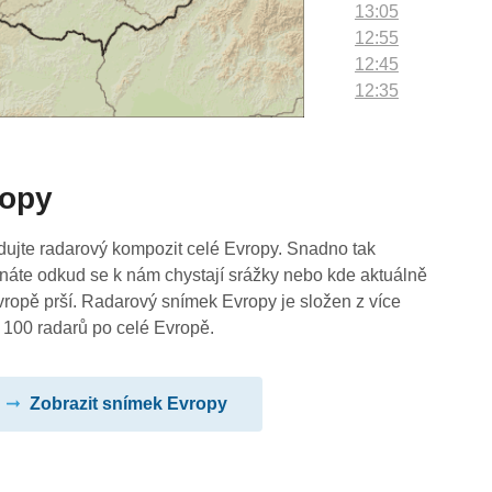
13:05
12:55
12:45
12:35
12:25
12:15
12:05
ropy
11:55
11:45
11:35
dujte radarový kompozit celé Evropy. Snadno tak
11:25
náte odkud se k nám chystají srážky nebo kde aktuálně
11:15
vropě prší. Radarový snímek Evropy je složen z více
11:05
 100 radarů po celé Evropě.
10:55
10:45
Zobrazit snímek Evropy
10:35
10:25
10:15
10:05