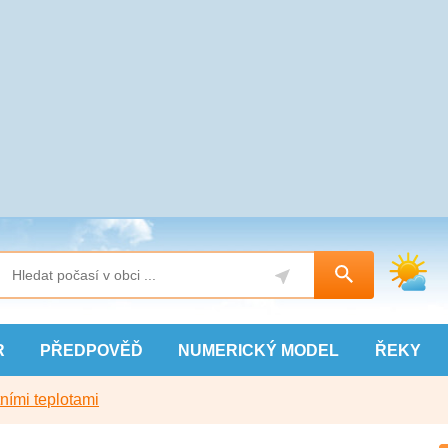
R
PŘEDPOVĚĎ
NUMERICKÝ
MODEL
ŘEKY
ními teplotami