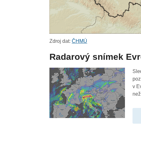
Zdroj dat:
ČHMÚ
Radarový snímek Ev
Sle
poz
v E
než