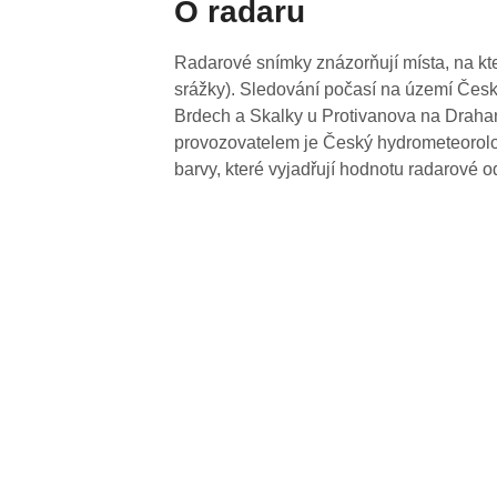
O radaru
Radarové snímky znázorňují místa, na kte
srážky). Sledování počasí na území Česk
Brdech a Skalky u Protivanova na Drahan
provozovatelem je Český hydrometeorolog
barvy, které vyjadřují hodnotu radarové o