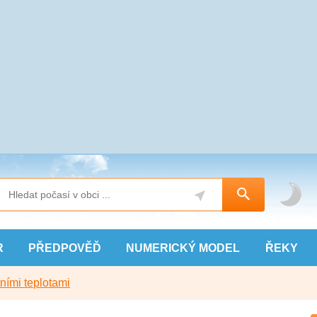
R
PŘEDPOVĚĎ
NUMERICKÝ
MODEL
ŘEKY
ními teplotami