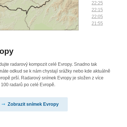
22:25
22:15
22:05
21:55
21:45
21:35
21:25
ropy
21:15
21:05
20:55
dujte radarový kompozit celé Evropy. Snadno tak
20:45
náte odkud se k nám chystají srážky nebo kde aktuálně
20:35
vropě prší. Radarový snímek Evropy je složen z více
20:25
 100 radarů po celé Evropě.
20:15
20:05
Zobrazit snímek Evropy
19:55
19:45
19:35
19:25