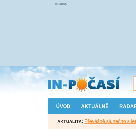
Přejít
na
hlavní
obsah
ÚVOD
AKTUÁLNĚ
RADA
Převážně slunečno s let
AKTUALITA: