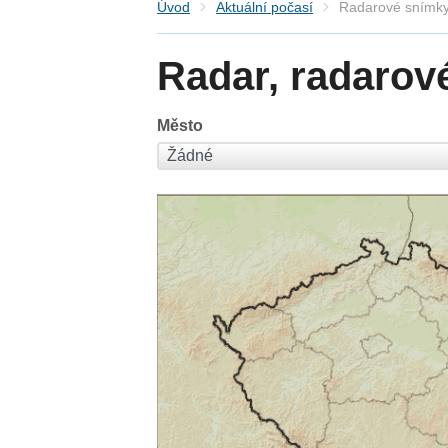
Úvod
Aktuální počasí
Radarové snímky
Radar, radarov
Město