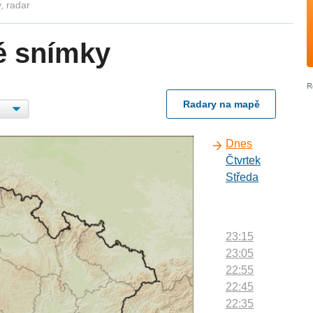
, radar
é snímky
Radary na mapě
Dnes
Čtvrtek
Středa
23:15
23:05
22:55
22:45
22:35