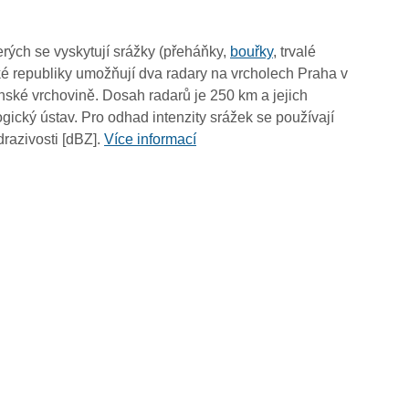
19:15
19:05
rých se vyskytují srážky (přeháňky,
bouřky
, trvalé
18:55
é republiky umožňují dva radary na vrcholech Praha v
18:45
ské vrchovině. Dosah radarů je 250 km a jejich
18:35
ický ústav. Pro odhad intenzity srážek se používají
18:25
drazivosti [dBZ].
Více informací
18:15
18:05
17:55
17:45
17:35
17:25
17:15
17:05
16:55
16:45
16:35
16:25