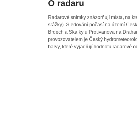
O radaru
Radarové snímky znázorňují místa, na kte
srážky). Sledování počasí na území Česk
Brdech a Skalky u Protivanova na Drahan
provozovatelem je Český hydrometeorolog
barvy, které vyjadřují hodnotu radarové o