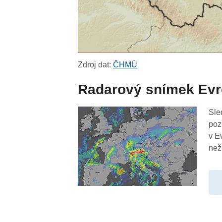
Zdroj dat:
ČHMÚ
Radarový snímek Ev
Sle
poz
v E
než