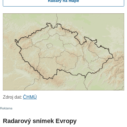
Radary na mapě
Zdroj dat:
ČHMÚ
Radarový snímek Evropy