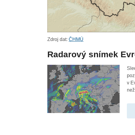
Zdroj dat:
ČHMÚ
Radarový snímek Ev
Sle
poz
v E
než