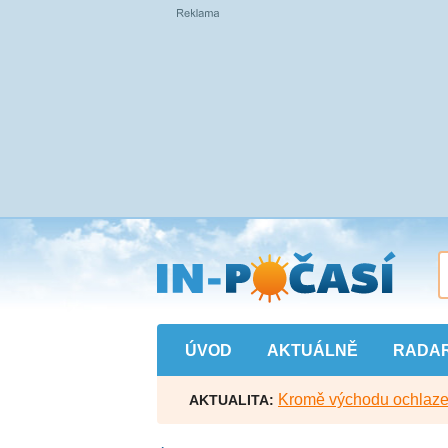
Přejít
na
hlavní
obsah
ÚVOD
AKTUÁLNĚ
RADA
Kromě východu ochlazen
AKTUALITA: