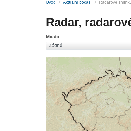
Úvod
Aktuální počasí
Radarové snímky
Radar, radarov
Město