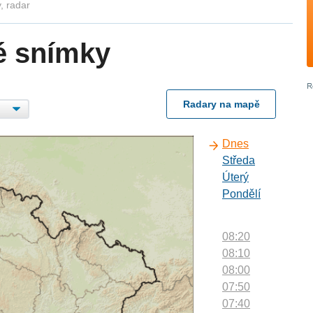
, radar
é snímky
Radary na mapě
Dnes
Středa
Úterý
Pondělí
08:20
08:10
08:00
07:50
07:40