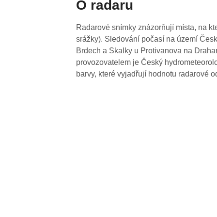
O radaru
Radarové snímky znázorňují místa, na kte
srážky). Sledování počasí na území Česk
Brdech a Skalky u Protivanova na Drahan
provozovatelem je Český hydrometeorolog
barvy, které vyjadřují hodnotu radarové o