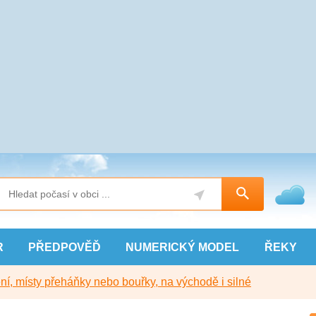
R
PŘEDPOVĚĎ
NUMERICKÝ
MODEL
ŘEKY
í, místy přeháňky nebo bouřky, na východě i silné