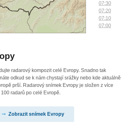
07:30
07:20
07:10
07:00
06:50
06:40
06:30
ropy
06:20
06:10
06:00
dujte radarový kompozit celé Evropy. Snadno tak
05:50
náte odkud se k nám chystají srážky nebo kde aktuálně
05:40
vropě prší. Radarový snímek Evropy je složen z více
05:30
 100 radarů po celé Evropě.
05:20
05:10
Zobrazit snímek Evropy
05:00
04:50
04:40
04:30