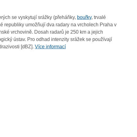
04:20
04:10
rých se vyskytují srážky (přeháňky,
bouřky
, trvalé
04:00
é republiky umožňují dva radary na vrcholech Praha v
03:50
ské vrchovině. Dosah radarů je 250 km a jejich
03:40
ický ústav. Pro odhad intenzity srážek se používají
03:30
drazivosti [dBZ].
Více informací
03:20
03:10
03:00
02:50
02:40
02:30
02:20
02:10
02:00
01:50
01:40
01:30