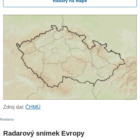
Radary na mapě
Zdroj dat:
ČHMÚ
Radarový snímek Evropy