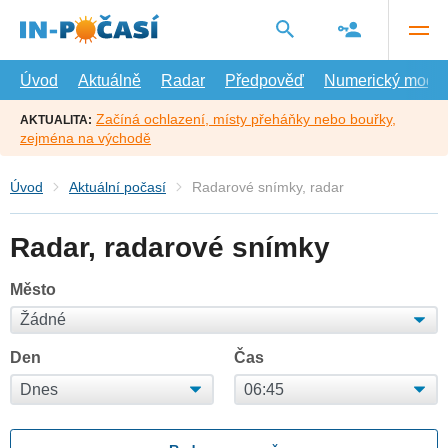
Přejít
na
hlavní
obsah
Úvod
Aktuálně
Radar
Předpověď
Numerický model
Začíná ochlazení, místy přeháňky nebo bouřky,
AKTUALITA:
zejména na východě
Úvod
Aktuální počasí
Radarové snímky, radar
Radar, radarové snímky
Město
Den
Čas