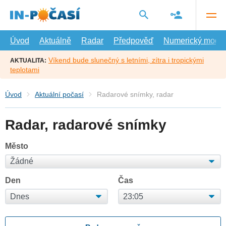
Přejít
na
hlavní
obsah
Úvod
Aktuálně
Radar
Předpověď
Numerický model
Víkend bude slunečný s letními, zítra i tropickými
AKTUALITA:
teplotami
Úvod
Aktuální počasí
Radarové snímky, radar
Radar, radarové snímky
Město
Den
Čas