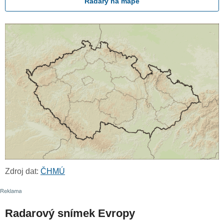
Radary na mapě
Zdroj dat:
ČHMÚ
Radarový snímek Evropy