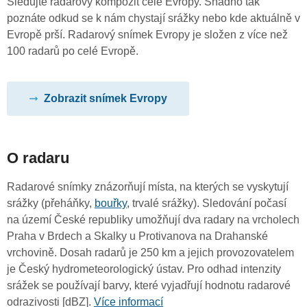
Sledujte radarový kompozit celé Evropy. Snadno tak
poznáte odkud se k nám chystají srážky nebo kde aktuálně v
Evropě prší. Radarový snímek Evropy je složen z více než
100 radarů po celé Evropě.
Zobrazit snímek Evropy
O radaru
Radarové snímky znázorňují místa, na kterých se vyskytují
srážky (přeháňky,
bouřky
, trvalé srážky). Sledování počasí
na území České republiky umožňují dva radary na vrcholech
Praha v Brdech a Skalky u Protivanova na Drahanské
vrchovině. Dosah radarů je 250 km a jejich provozovatelem
je Český hydrometeorologický ústav. Pro odhad intenzity
srážek se používají barvy, které vyjadřují hodnotu radarové
odrazivosti [dBZ].
Více informací