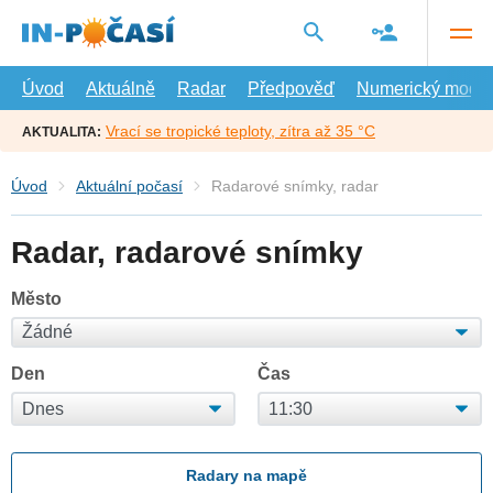
Přejít
na
hlavní
obsah
Úvod
Aktuálně
Radar
Předpověď
Numerický model
Vrací se tropické teploty, zítra až 35 °C
AKTUALITA:
Úvod
Aktuální počasí
Radarové snímky, radar
Radar, radarové snímky
Město
Den
Čas
Radary na mapě