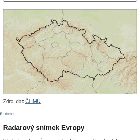
Zdroj dat:
ČHMÚ
Radarový snímek Evropy