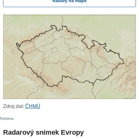
Radary na mapě
Zdroj dat:
ČHMÚ
Radarový snímek Evropy