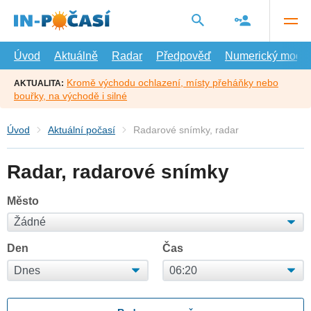
Přejít
na
hlavní
obsah
Úvod
Aktuálně
Radar
Předpověď
Numerický model
Kromě východu ochlazení, místy přeháňky nebo
AKTUALITA:
bouřky, na východě i silné
Úvod
Aktuální počasí
Radarové snímky, radar
Radar, radarové snímky
Město
Den
Čas