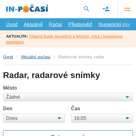
Přejít
na
hlavní
obsah
Úvod
Aktuálně
Radar
Předpověď
Numerický model
Víkend bude slunečný s letními, zítra i tropickými
AKTUALITA:
teplotami
Úvod
Aktuální počasí
Radarové snímky, radar
Radar, radarové snímky
Město
Den
Čas