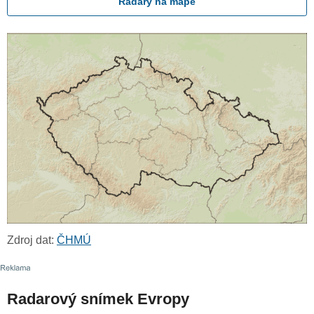
Radary na mapě
Zdroj dat:
ČHMÚ
Radarový snímek Evropy