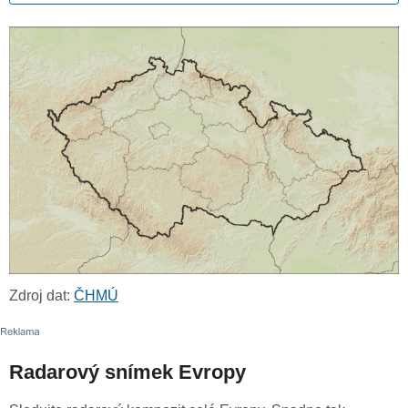
Zdroj dat:
ČHMÚ
Radarový snímek Evropy