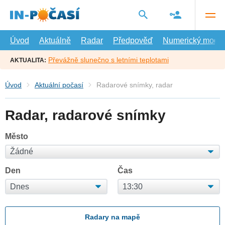
Přejít
na
hlavní
obsah
Úvod
Aktuálně
Radar
Předpověď
Numerický model
Převážně slunečno s letními teplotami
AKTUALITA:
Úvod
Aktuální počasí
Radarové snímky, radar
Radar, radarové snímky
Město
Den
Čas
Radary na mapě