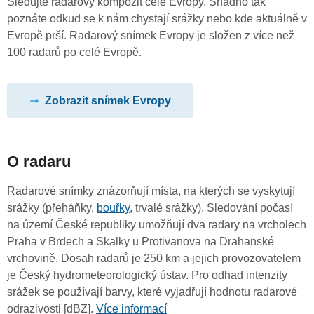
Sledujte radarový kompozit celé Evropy. Snadno tak
poznáte odkud se k nám chystají srážky nebo kde aktuálně v
Evropě prší. Radarový snímek Evropy je složen z více než
100 radarů po celé Evropě.
Zobrazit snímek Evropy
O radaru
Radarové snímky znázorňují místa, na kterých se vyskytují
srážky (přeháňky,
bouřky
, trvalé srážky). Sledování počasí
na území České republiky umožňují dva radary na vrcholech
Praha v Brdech a Skalky u Protivanova na Drahanské
vrchovině. Dosah radarů je 250 km a jejich provozovatelem
je Český hydrometeorologický ústav. Pro odhad intenzity
srážek se používají barvy, které vyjadřují hodnotu radarové
odrazivosti [dBZ].
Více informací