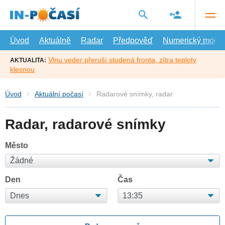
Přejít
na
hlavní
obsah
Úvod
Aktuálně
Radar
Předpověď
Numerický model
Vlnu veder přeruší studená fronta, zítra teploty
AKTUALITA:
klesnou
Úvod
Aktuální počasí
Radarové snímky, radar
Radar, radarové snímky
Město
Den
Čas