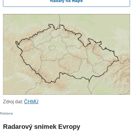
Radary na mapě
Zdroj dat:
ČHMÚ
Radarový snímek Evropy