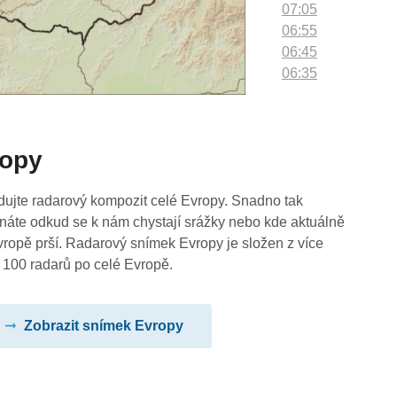
07:05
06:55
06:45
06:35
06:25
06:15
06:05
ropy
05:55
05:45
05:35
dujte radarový kompozit celé Evropy. Snadno tak
05:25
náte odkud se k nám chystají srážky nebo kde aktuálně
05:15
vropě prší. Radarový snímek Evropy je složen z více
05:05
 100 radarů po celé Evropě.
04:55
04:45
Zobrazit snímek Evropy
04:35
04:25
04:15
04:05