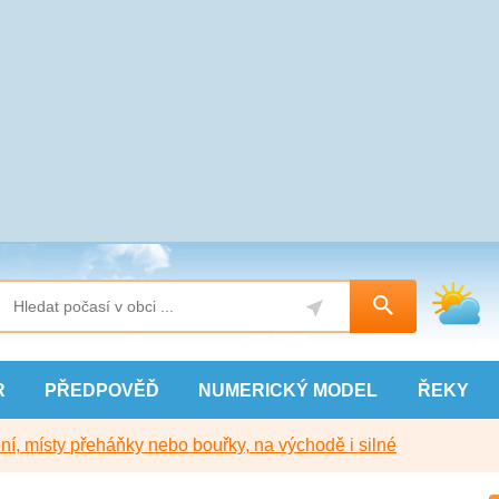
R
PŘEDPOVĚĎ
NUMERICKÝ
MODEL
ŘEKY
í, místy přeháňky nebo bouřky, na východě i silné