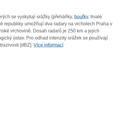
03:55
03:45
rých se vyskytují srážky (přeháňky,
bouřky
, trvalé
03:35
é republiky umožňují dva radary na vrcholech Praha v
03:25
ské vrchovině. Dosah radarů je 250 km a jejich
03:15
ický ústav. Pro odhad intenzity srážek se používají
03:05
drazivosti [dBZ].
Více informací
02:55
02:45
02:35
02:25
02:15
02:05
01:55
01:45
01:35
01:25
01:15
01:05