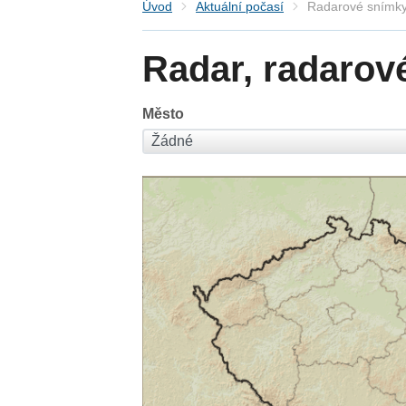
Úvod
Aktuální počasí
Radarové snímky
Radar, radarov
Město