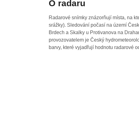
O radaru
Radarové snímky znázorňují místa, na kte
srážky). Sledování počasí na území Česk
Brdech a Skalky u Protivanova na Drahan
provozovatelem je Český hydrometeorolog
barvy, které vyjadřují hodnotu radarové o