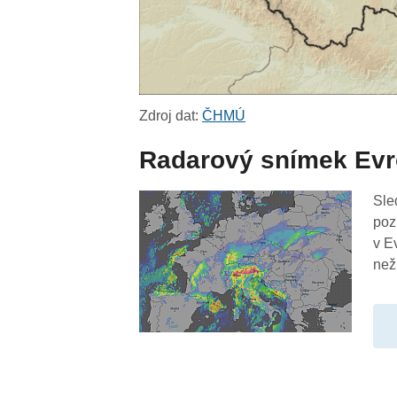
Zdroj dat:
ČHMÚ
Radarový snímek Ev
Sle
poz
v E
než