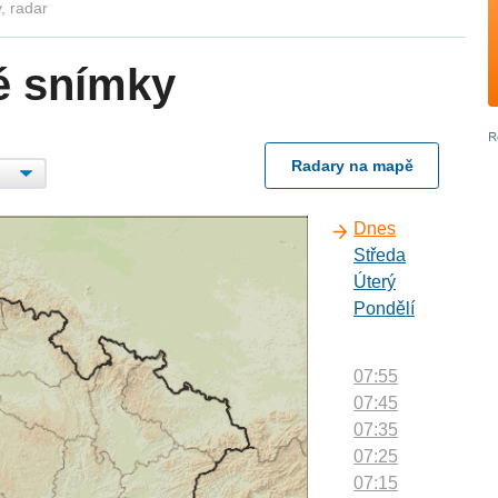
, radar
é snímky
Radary na mapě
Dnes
Středa
Úterý
Pondělí
07:55
07:45
07:35
07:25
07:15