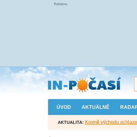
Přejít
na
hlavní
obsah
ÚVOD
AKTUÁLNĚ
RADA
Kromě východu ochlazen
AKTUALITA: